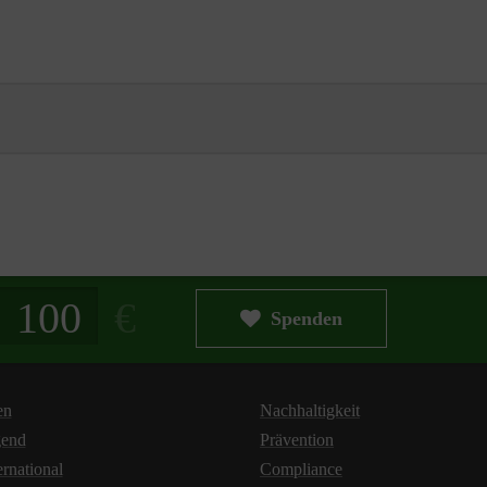
g in Euro
Spenden
en
Nachhaltigkeit
gend
Prävention
ernational
Compliance