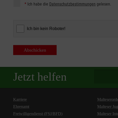
*
Ich habe die
Datenschutzbestimmungen
gelesen.
Abschicken
Spendenbetra
Jetzt helfen
Karriere
Malteserord
Ehrenamt
Malteser Ju
Freiwilligendienst (FSJ/BFD)
Malteser Int