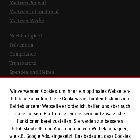
Malteser Jugend
Malteser International
Malteser Werke
Nachhaltigkeit
Prävention
Compliance
Transparenz
Spenden und Helfen
Spendenkonto
Wir verwenden Cookies, um Ihnen ein optimales Webseiten-
Empfänger: Malteser Hilfsdienst e.V.
Erlebnis zu bieten. Diese Cookies sind für den technischen
Betrieb unserer Webseite erforderlich, helfen uns aber auch
IBAN: DE10 3706 0120 1201 2000 12
dabei, unsere Plattform zu verbessern und zusätzliche
BIC: GENODED 1PA7
Funktionen bereitzustellen. Sie werden zur besseren
Erfolgskontrolle und Aussteuerung von Werbekampagnen,
wie z.B. Google Ads, eingesetzt. Das bedeutet, dass Cookies