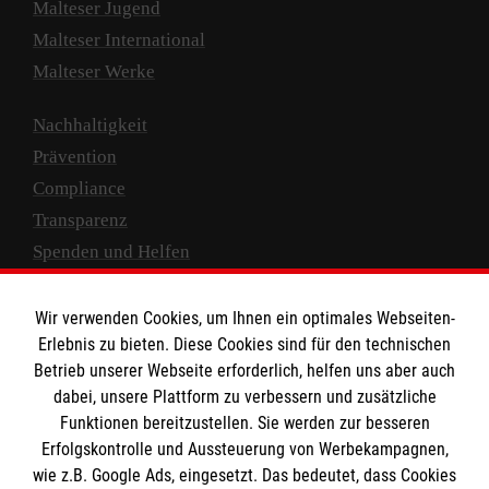
Malteser Jugend
Malteser International
Malteser Werke
Nachhaltigkeit
Prävention
Compliance
Transparenz
Spenden und Helfen
Spendenkonto
Wir verwenden Cookies, um Ihnen ein optimales Webseiten-
Empfänger: Malteser Hilfsdienst e.V.
Erlebnis zu bieten. Diese Cookies sind für den technischen
Betrieb unserer Webseite erforderlich, helfen uns aber auch
IBAN: DE10 3706 0120 1201 2000 12
dabei, unsere Plattform zu verbessern und zusätzliche
BIC: GENODED 1PA7
Funktionen bereitzustellen. Sie werden zur besseren
Erfolgskontrolle und Aussteuerung von Werbekampagnen,
wie z.B. Google Ads, eingesetzt. Das bedeutet, dass Cookies