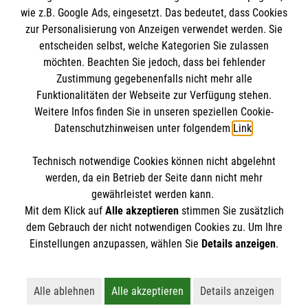
wie z.B. Google Ads, eingesetzt. Das bedeutet, dass Cookies
zur Personalisierung von Anzeigen verwendet werden. Sie
entscheiden selbst, welche Kategorien Sie zulassen
möchten. Beachten Sie jedoch, dass bei fehlender
Zustimmung gegebenenfalls nicht mehr alle
Funktionalitäten der Webseite zur Verfügung stehen.
Weitere Infos finden Sie in unseren speziellen Cookie-
Newsletter abonnieren
Datenschutzhinweisen unter folgendem
Link
.
Technisch notwendige Cookies können nicht abgelehnt
Cookies verwalten
|
AGB
|
Impressum
|
Datenschutz
|
werden, da ein Betrieb der Seite dann nicht mehr
Barrierefreiheit
|
Kontakt
|
Sharepoint
|
Mediathek
gewährleistet werden kann.
Mit dem Klick auf
Alle akzeptieren
stimmen Sie zusätzlich
dem Gebrauch der nicht notwendigen Cookies zu. Um Ihre
Einstellungen anzupassen, wählen Sie
Details anzeigen
.
Alle ablehnen
Alle akzeptieren
Details anzeigen
Lehnt alle nicht-essentiellen Cookies ab
Akzeptiert alle Cookies einschließl
Öffnet detaillie