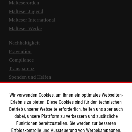
Malteserorden
Malteser Jugend
Malteser International
Malteser Werke
Nachhaltigkeit
Prävention
Compliance
Transparenz
Spenden und Helfen
Spendenkonto
Wir verwenden Cookies, um Ihnen ein optimales Webseiten-
Empfänger: Malteser Hilfsdienst e.V.
Erlebnis zu bieten. Diese Cookies sind für den technischen
Betrieb unserer Webseite erforderlich, helfen uns aber auch
IBAN: DE10 3706 0120 1201 2000 12
dabei, unsere Plattform zu verbessern und zusätzliche
BIC: GENODED 1PA7
Funktionen bereitzustellen. Sie werden zur besseren
Erfolgskontrolle und Aussteuerung von Werbekampagnen,