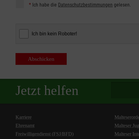
*
Ich habe die
Datenschutzbestimmungen
gelesen.
Abschicken
Spendenbetra
Jetzt helfen
Karriere
Malteserord
Ehrenamt
Malteser Ju
Freiwilligendienst (FSJ/BFD)
Malteser Int