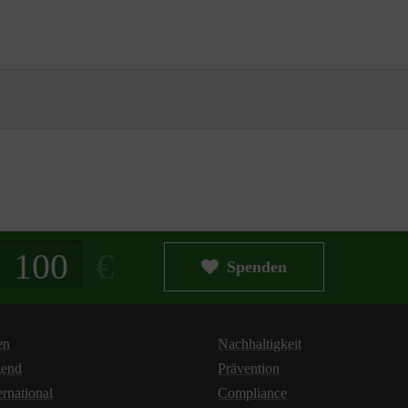
g in Euro
Spenden
en
Nachhaltigkeit
gend
Prävention
ernational
Compliance