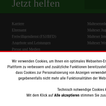
Jetzt helfen
Karriere
Malteserord
Ehrenamt
Malteser Ju
Freiwilligendienst (FSJ/BFD)
Malteser Int
Angebote und Leistungen
Malteser We
Presse und Medien
Wir verwenden Cookies, um Ihnen ein optimales Webseiten-Erle
Plattform zu verbessern und zusätzliche Funktionen bereitzuste
dass Cookies zur Personalisierung von Anzeigen verwendet
gegebenenfalls nicht mehr alle Funktionalitäten der Web
Technisch notwendige Cookies k
Mit dem Klick auf
Alle akzeptieren
stimmen Sie zusä
Cookies verwalt