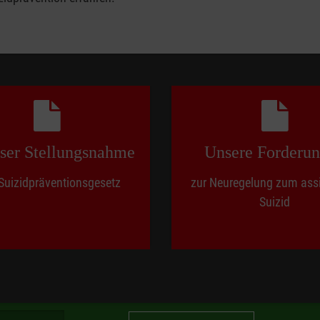
ser Stellungsnahme
Unsere Forderu
Suizidpräventionsgesetz
zur Neuregelung zum assi
Suizid
g in Euro