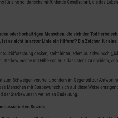
ns für eine solidarische mitfühlende Gesellschaft, die das Leb
 hospizlichen und palliativen Angeboten einschließlich der Trau
managements
nden oder hochaltrigen Menschen, die sich den Tod herbeisehn
ns- und Beratungsstruktur zu Leistungen der Hospizarbeit, palli
 es nicht in erster Linie ein Hilferuf? Ein Zeichen für eine
itliche Aufklärung
beit in der Pflege insbesondere in Pflegeeinrichtungen und bu
 Suizidforschung decken, steht hinter jedem Suizidwunsch („ich w
nten Hospizdiensten mit qualifizierten Ehrenamtlichen
n, Sterbewünsche mit Hilfe von Suizidassistenz zu erwidern, so
cht zum Schweigen verurteilt, sondern im Gegenteil zur Antwort
ass Menschen mit Sterbewunsch sich auf diese Weise ernstgen
nd der Sterbewunsch verliert an Bedeutung.
es assistierten Suizids