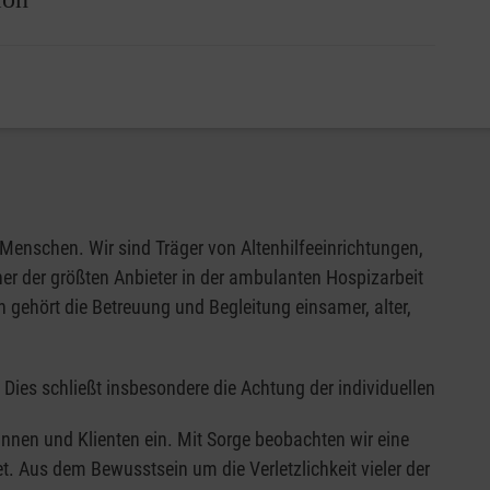
 für vulnerable Personengruppen gegen alle Tendenzen
g in Palliative Care von allen in der Versorgung
eint, tatsächlich aber beeinflusst ist von äußerem
n haben, sowie eine Infrastruktur von Diensten und
achen Gebieten für die Versorgung von Kindern und
erabler Personen zu sorgen und geeignete Maßnahmen
rsorgungsplanung am Lebensende muss losgelöst von
htungen und Diensten in diesen beschriebenen
uizidaler Menschen:
 der Krisenintervention (unabhängig von einer
 Care von allen in der Versorgung tätigen
Menschen. Wir sind Träger von Altenhilfeeinrichtungen,
aten und begleiten
er der größten Anbieter in der ambulanten Hospizarbeit
n und qualitätssichernden Leistungen und der
 gehört die Betreuung und Begleitung einsamer, alter,
(24/7)
Dies schließt insbesondere die Achtung der individuellen
 Care von allen Mitarbeitenden; Festlegung einer
nen und Klienten ein. Mit Sorge beobachten wir eine
et. Aus dem Bewusstsein um die Verletzlichkeit vieler der
Krankenhaus