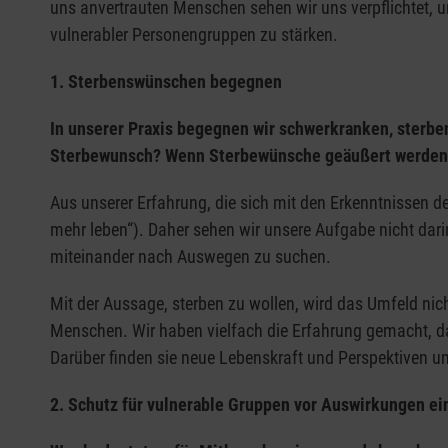
uns anvertrauten Menschen sehen wir uns verpflichtet, u
Sicherstellung von Information und Beratung zu
vulnerabler Personengruppen zu stärken.
und Palliativnetzwerk im Rahmen des Entlass
1. Sterbenswünschen begegnen
Grundsätzlich:
In unserer Praxis begegnen wir schwerkranken, sterbe
Durchsetzung einer flächendeckenden Informatio
Sterbewunsch? Wenn Sterbewünsche geäußert werden, ist
Verankerung in der Bundeszentrale für gesundhe
Initiativen zur Verbesserung des Images der Ar
Aus unserer Erfahrung, die sich mit den Erkenntnissen der
Schaffung von Anreizen zum Aufbau von ambula
mehr leben“). Daher sehen wir unsere Aufgabe nicht dari
miteinander nach Auswegen zu suchen.
Mit der Aussage, sterben zu wollen, wird das Umfeld ni
Menschen. Wir haben vielfach die Erfahrung gemacht, d
Darüber finden sie neue Lebenskraft und Perspektiven u
2. Schutz für vulnerable Gruppen vor Auswirkungen ein