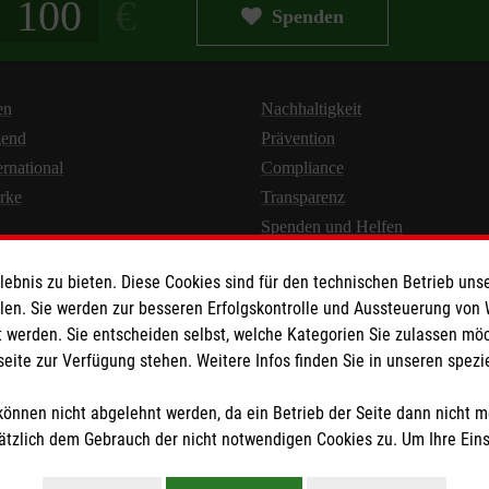
Spenden
en
Nachhaltigkeit
gend
Prävention
ernational
Compliance
rke
Transparenz
Spenden und Helfen
bnis zu bieten. Diese Cookies sind für den technischen Betrieb unse
llen. Sie werden zur besseren Erfolgskontrolle und Aussteuerung von
 werden. Sie entscheiden selbst, welche Kategorien Sie zulassen mö
seite zur Verfügung stehen. Weitere Infos finden Sie in unseren spe
Newsletter abonnieren
önnen nicht abgelehnt werden, da ein Betrieb der Seite dann nicht 
tzlich dem Gebrauch der nicht notwendigen Cookies zu. Um Ihre Ein
en
|
AGB
|
Impressum
|
Datenschutz
|
Barrierefreiheit
|
Kontakt
|
Share