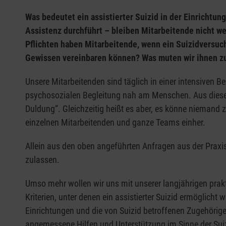
Was bedeutet ein assistierter Suizid in der Einrichtu
Assistenz durchführt – bleiben Mitarbeitende nicht w
Pflichten haben Mitarbeitende, wenn ein Suizidversuch
Gewissen vereinbaren können? Was muten wir ihnen zu?
Unsere Mitarbeitenden sind täglich in einer intensiven 
psychosozialen Begleitung nah am Menschen. Aus dieser P
Duldung“. Gleichzeitig heißt es aber, es könne niemand z
einzelnen Mitarbeitenden und ganze Teams einher.
Allein aus den oben angeführten Anfragen aus der Praxis
zulassen.
Umso mehr wollen wir uns mit unserer langjährigen prakt
Kriterien, unter denen ein assistierter Suizid ermöglicht
Einrichtungen und die von Suizid betroffenen Zugehörig
angemessene Hilfen und Unterstützung im Sinne der Suiz