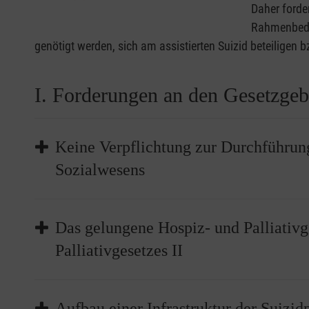
Daher forde
Rahmenbedin
genötigt werden, sich am assistierten Suizid beteiligen
I. Forderungen an den Gesetzgeb
Keine Verpflichtung zur Durchführung
Sozialwesens
Suizidassistenz ist weder gesetzlich noch nac
Das gelungene Hospiz- und Palliativg
Palliativversorgung, Krankenhäuser, stationäre
Palliativgesetzes II
Weder Einzelpersonen noch Einrichtungen – unab
leisten, für diese zu werben oder sie zu vermit
der Einrichtung/des Trägers).
In der ambulanten Versorgung:
Aufbau einer Infrastruktur der Suizid