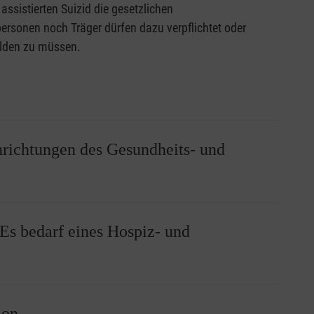
sistierten Suizid die gesetzlichen
rsonen noch Träger dürfen dazu verpflichtet oder
dulden zu müssen.
nrichtungen des Gesundheits- und
ndheits- und Sozialwesens (Hospizarbeit,
Es bedarf eines Hospiz- und
dürfen dazu verpflichtet werden, Suizidassistenz zu
ntscheidung des Einzelnen und ethische Wertehaltung
ion