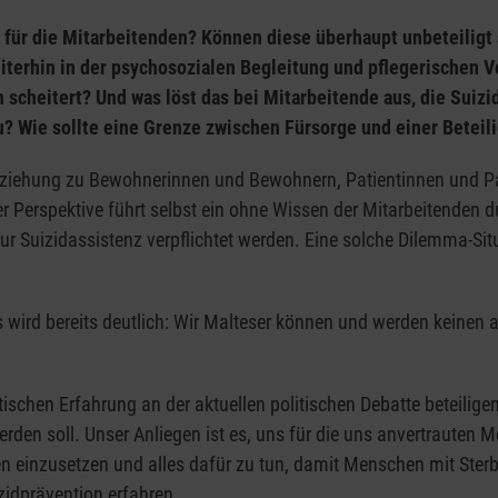
ng für die Mitarbeitenden? Können diese überhaupt unbeteiligt
eiterhin in der psychosozialen Begleitung und pflegerischen 
 scheitert? Und was löst das bei Mitarbeitende aus, die Suiz
 Wie sollte eine Grenze zwischen Fürsorge und einer Beteili
Beziehung zu Bewohnerinnen und Bewohnern, Patientinnen und Pat
erspektive führt selbst ein ohne Wissen der Mitarbeitenden dur
ur Suizidassistenz verpflichtet werden. Eine solche Dilemma-Sit
 wird bereits deutlich: Wir Malteser können und werden keinen a
ischen Erfahrung an der aktuellen politischen Debatte beteilige
 werden soll. Unser Anliegen ist es, uns für die uns anvertraute
en einzusetzen und alles dafür zu tun, damit Menschen mit St
idprävention erfahren.