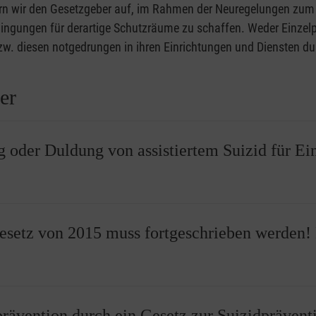
rn wir den Gesetzgeber auf, im Rahmen der Neuregelungen zum as
gungen für derartige Schutzräume zu schaffen. Weder Einzelpe
 bzw. diesen notgedrungen in ihren Einrichtungen und Diensten 
er
 oder Duldung von assistiertem Suizid für Ei
h unserem Selbstverständnis Aufgabe von Einrichtungen des Gesu
esetz von 2015 muss fortgeschrieben werden! 
 Pflegeeinrichtungen sowie ambulante Pflegedienste).
hängig davon, ob sie konfessionell gebunden sind oder nicht – 
teln, oder eine Durchführung durch Dritte zu dulden (Gewissense
prävention durch ein Gesetz zur Suizidprävent