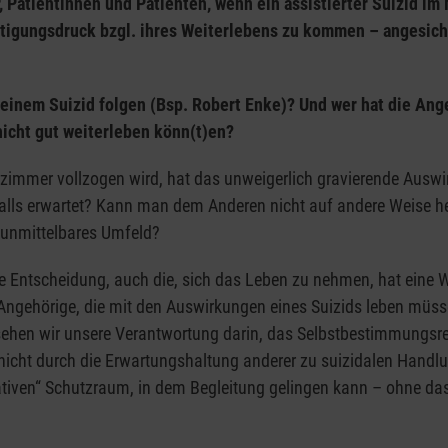
Patientinnen und Patienten, wenn ein assistierter Suizid im
rtigungsdruck bzgl. ihres Weiterlebens zu kommen – angesicht
nem Suizid folgen (Bsp. Robert Enke)? Und wer hat die Angeh
nicht gut weiterleben könn(t)en?
rzimmer vollzogen wird, hat das unweigerlich gravierende Ausw
falls erwartet? Kann man dem Anderen nicht auf andere Weise h
 unmittelbares Umfeld?
de Entscheidung, auch die, sich das Leben zu nehmen, hat eine 
r Angehörige, die mit den Auswirkungen eines Suizids leben müs
 sehen wir unsere Verantwortung darin, das Selbstbestimmungs
h nicht durch die Erwartungshaltung anderer zu suizidalen Hand
ativen“ Schutzraum, in dem Begleitung gelingen kann – ohne das