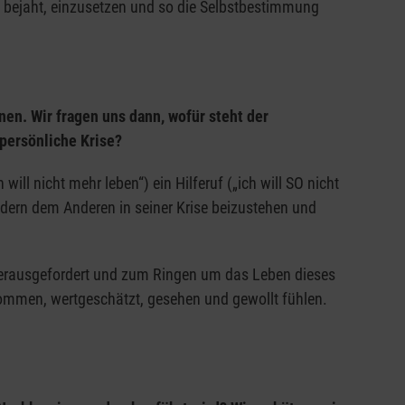
en bejaht, einzusetzen und so die Selbstbestimmung
erbegleitung sowie Anschlussversorgung in ein Hospiz-
en. Wir fragen uns dann, wofür steht der
ativen Versorgung und Trauerbegleitung mit Hilfe einer
 persönliche Krise?
ndesweite Maßnahmen zur Förderung des Pflegeberufes
ill nicht mehr leben“) ein Hilferuf („ich will SO nicht
ndern dem Anderen in seiner Krise beizustehen und
 herausgefordert und zum Ringen um das Leben dieses
ommen, wertgeschätzt, gesehen und gewollt fühlen.