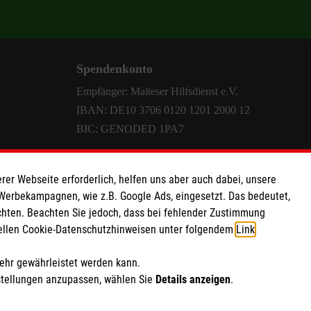
Spendenkonto
Empfänger: Malteser Hilfsdienst e.V.
IBAN: DE10 3706 0120 1201 2000 12
BIC: GENODED 1PA7
rer Webseite erforderlich, helfen uns aber auch dabei, unsere
 Werbekampagnen, wie z.B. Google Ads, eingesetzt. Das bedeutet,
chten. Beachten Sie jedoch, dass bei fehlender Zustimmung
ziellen Cookie-Datenschutzhinweisen unter folgendem
Link
.
mehr gewährleistet werden kann.
stellungen anzupassen, wählen Sie
Details anzeigen
.
point
|
Mediathek