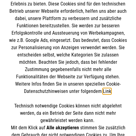
Empfänger: Malteser Hilfsdienst e.V.
Erlebnis zu bieten. Diese Cookies sind für den technischen
Betrieb unserer Webseite erforderlich, helfen uns aber auch
IBAN: DE10 3706 0120 1201 2000 12
dabei, unsere Plattform zu verbessern und zusätzliche
BIC: GENODED 1PA7
Funktionen bereitzustellen. Sie werden zur besseren
Erfolgskontrolle und Aussteuerung von Werbekampagnen,
wie z.B. Google Ads, eingesetzt. Das bedeutet, dass Cookies
zur Personalisierung von Anzeigen verwendet werden. Sie
entscheiden selbst, welche Kategorien Sie zulassen
möchten. Beachten Sie jedoch, dass bei fehlender
Zustimmung gegebenenfalls nicht mehr alle
Funktionalitäten der Webseite zur Verfügung stehen.
Weitere Infos finden Sie in unseren speziellen Cookie-
Newsletter abonnieren
Datenschutzhinweisen unter folgendem
Link
.
Technisch notwendige Cookies können nicht abgelehnt
Cookies verwalten
|
AGB
|
Impressum
|
Datenschutz
|
werden, da ein Betrieb der Seite dann nicht mehr
Barrierefreiheit
|
Kontakt
|
Sharepoint
|
Mediathek
gewährleistet werden kann.
Mit dem Klick auf
Alle akzeptieren
stimmen Sie zusätzlich
dem Gebrauch der nicht notwendigen Cookies zu. Um Ihre