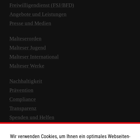
Freiwilligendienst (FSJ/BFD)
Angebote und Leistungen
Presse und Medien
Malteserorden
Malteser Jugend
Malteser International
Malteser Werke
Nachhaltigkeit
Prävention
Compliance
Transparenz
Spenden und Helfen
Spendenkonto
Wir verwenden Cookies, um Ihnen ein optimales Webseiten-