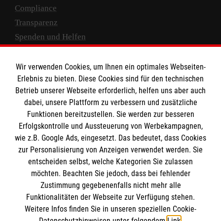
Compliance
Transparenz
Spenden und Helfen
Spendenkonto
Wir verwenden Cookies, um Ihnen ein optimales Webseiten-
Empfänger: Malteser Hilfsdienst e.V.
Erlebnis zu bieten. Diese Cookies sind für den technischen
Betrieb unserer Webseite erforderlich, helfen uns aber auch
IBAN: DE10 3706 0120 1201 2000 12
dabei, unsere Plattform zu verbessern und zusätzliche
BIC: GENODED 1PA7
Funktionen bereitzustellen. Sie werden zur besseren
Erfolgskontrolle und Aussteuerung von Werbekampagnen,
wie z.B. Google Ads, eingesetzt. Das bedeutet, dass Cookies
zur Personalisierung von Anzeigen verwendet werden. Sie
entscheiden selbst, welche Kategorien Sie zulassen
möchten. Beachten Sie jedoch, dass bei fehlender
Zustimmung gegebenenfalls nicht mehr alle
Funktionalitäten der Webseite zur Verfügung stehen.
Weitere Infos finden Sie in unseren speziellen Cookie-
Newsletter abonnieren
Datenschutzhinweisen unter folgendem
Link
.