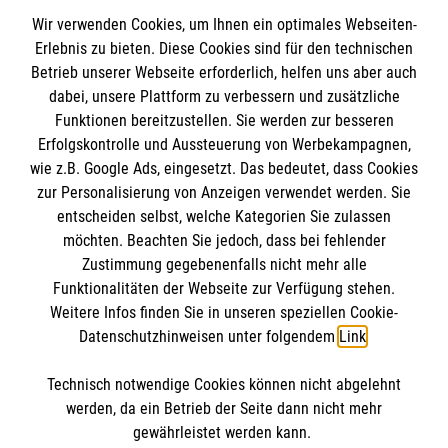
Spendenkonto
Wir verwenden Cookies, um Ihnen ein optimales Webseiten-
Empfänger: Malteser Hilfsdienst e.V.
Erlebnis zu bieten. Diese Cookies sind für den technischen
Betrieb unserer Webseite erforderlich, helfen uns aber auch
IBAN: DE10 3706 0120 1201 2000 12
dabei, unsere Plattform zu verbessern und zusätzliche
BIC: GENODED 1PA7
Funktionen bereitzustellen. Sie werden zur besseren
Erfolgskontrolle und Aussteuerung von Werbekampagnen,
wie z.B. Google Ads, eingesetzt. Das bedeutet, dass Cookies
zur Personalisierung von Anzeigen verwendet werden. Sie
entscheiden selbst, welche Kategorien Sie zulassen
möchten. Beachten Sie jedoch, dass bei fehlender
Zustimmung gegebenenfalls nicht mehr alle
Funktionalitäten der Webseite zur Verfügung stehen.
Weitere Infos finden Sie in unseren speziellen Cookie-
Newsletter abonnieren
Datenschutzhinweisen unter folgendem
Link
.
Technisch notwendige Cookies können nicht abgelehnt
Cookies verwalten
|
AGB
|
Impressum
|
Datenschutz
|
werden, da ein Betrieb der Seite dann nicht mehr
Barrierefreiheit
|
Kontakt
|
Sharepoint
|
Mediathek
gewährleistet werden kann.