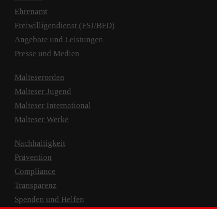
Ehrenamt
Freiwilligendienst (FSJ/BFD)
Angebote und Leistungen
Presse und Medien
Malteserorden
Malteser Jugend
Malteser International
Malteser Werke
Nachhaltigkeit
Prävention
Compliance
Transparenz
Spenden und Helfen