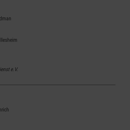
Bodman
üllesheim
enst e.V.
nrich