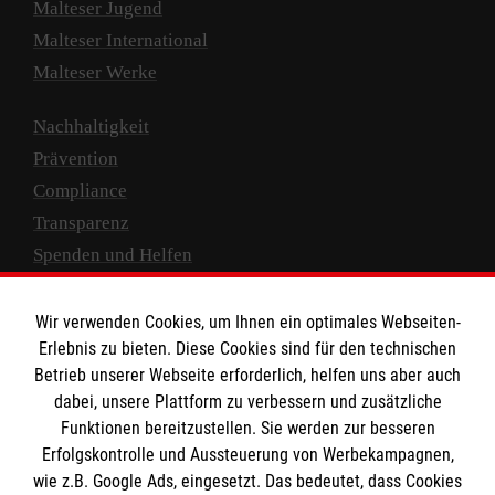
Malteser Jugend
Malteser International
Malteser Werke
Nachhaltigkeit
Prävention
Compliance
Transparenz
Spenden und Helfen
Spendenkonto
Wir verwenden Cookies, um Ihnen ein optimales Webseiten-
Empfänger: Malteser Hilfsdienst e.V.
Erlebnis zu bieten. Diese Cookies sind für den technischen
Betrieb unserer Webseite erforderlich, helfen uns aber auch
IBAN: DE10 3706 0120 1201 2000 12
dabei, unsere Plattform zu verbessern und zusätzliche
BIC: GENODED 1PA7
Funktionen bereitzustellen. Sie werden zur besseren
Erfolgskontrolle und Aussteuerung von Werbekampagnen,
wie z.B. Google Ads, eingesetzt. Das bedeutet, dass Cookies