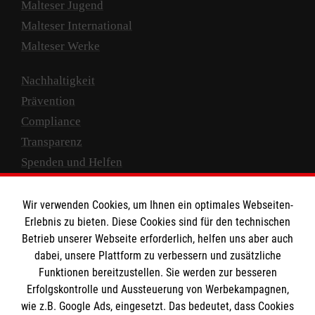
Malteser Jugend
Malteser International
Malteser Werke
Nachhaltigkeit
Prävention
Compliance
Transparenz
Spenden und Helfen
Spendenkonto
Wir verwenden Cookies, um Ihnen ein optimales Webseiten-
Empfänger: Malteser Hilfsdienst e.V.
Erlebnis zu bieten. Diese Cookies sind für den technischen
Betrieb unserer Webseite erforderlich, helfen uns aber auch
IBAN: DE10 3706 0120 1201 2000 12
dabei, unsere Plattform zu verbessern und zusätzliche
BIC: GENODED 1PA7
Funktionen bereitzustellen. Sie werden zur besseren
Erfolgskontrolle und Aussteuerung von Werbekampagnen,
wie z.B. Google Ads, eingesetzt. Das bedeutet, dass Cookies