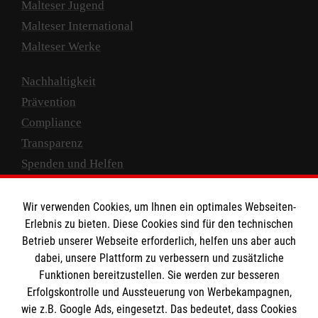
Malteser Jugend
Malteser International
Malteser Werke
Nachhaltigkeit
Prävention
Compliance
Transparenz
Spenden und Helfen
Spendenkonto
Wir verwenden Cookies, um Ihnen ein optimales Webseiten-
Empfänger: Malteser Hilfsdienst e.V.
Erlebnis zu bieten. Diese Cookies sind für den technischen
Betrieb unserer Webseite erforderlich, helfen uns aber auch
IBAN: DE10 3706 0120 1201 2000 12
dabei, unsere Plattform zu verbessern und zusätzliche
BIC: GENODED 1PA7
Funktionen bereitzustellen. Sie werden zur besseren
Erfolgskontrolle und Aussteuerung von Werbekampagnen,
wie z.B. Google Ads, eingesetzt. Das bedeutet, dass Cookies