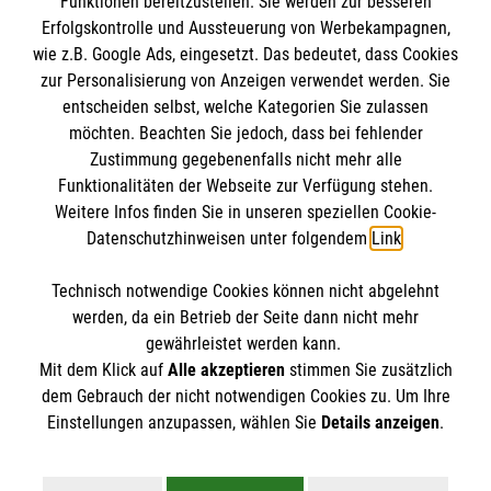
Funktionen bereitzustellen. Sie werden zur besseren
Erfolgskontrolle und Aussteuerung von Werbekampagnen,
wie z.B. Google Ads, eingesetzt. Das bedeutet, dass Cookies
zur Personalisierung von Anzeigen verwendet werden. Sie
entscheiden selbst, welche Kategorien Sie zulassen
möchten. Beachten Sie jedoch, dass bei fehlender
Zustimmung gegebenenfalls nicht mehr alle
Funktionalitäten der Webseite zur Verfügung stehen.
Weitere Infos finden Sie in unseren speziellen Cookie-
Newsletter abonnieren
Datenschutzhinweisen unter folgendem
Link
.
Technisch notwendige Cookies können nicht abgelehnt
Cookies verwalten
|
AGB
|
Impressum
|
Datenschutz
|
werden, da ein Betrieb der Seite dann nicht mehr
Barrierefreiheit
|
Kontakt
|
Sharepoint
|
Mediathek
gewährleistet werden kann.
Mit dem Klick auf
Alle akzeptieren
stimmen Sie zusätzlich
dem Gebrauch der nicht notwendigen Cookies zu. Um Ihre
Einstellungen anzupassen, wählen Sie
Details anzeigen
.