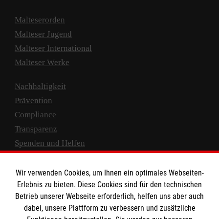
Malteserorden
Malteser Jugend
Malteser International
Malteser Werke
Nachhaltigkeit
Prävention
Compliance
Transparenz
Spenden und Helfen
Spendenkonto
Wir verwenden Cookies, um Ihnen ein optimales Webseiten-
Empfänger: Malteser Hilfsdienst e.V.
Erlebnis zu bieten. Diese Cookies sind für den technischen
Betrieb unserer Webseite erforderlich, helfen uns aber auch
IBAN: DE10 3706 0120 1201 2000 12
dabei, unsere Plattform zu verbessern und zusätzliche
BIC: GENODED 1PA7