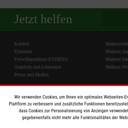
Spendenbetra
Jetzt helfen
Karriere
Malteserord
Ehrenamt
Malteser Ju
Freiwilligendienst (FSJ/BFD)
Malteser Int
Angebote und Leistungen
Malteser We
Presse und Medien
Wir verwenden Cookies, um Ihnen ein optimales Webseiten-Erle
Plattform zu verbessern und zusätzliche Funktionen bereitzuste
dass Cookies zur Personalisierung von Anzeigen verwendet
gegebenenfalls nicht mehr alle Funktionalitäten der Web