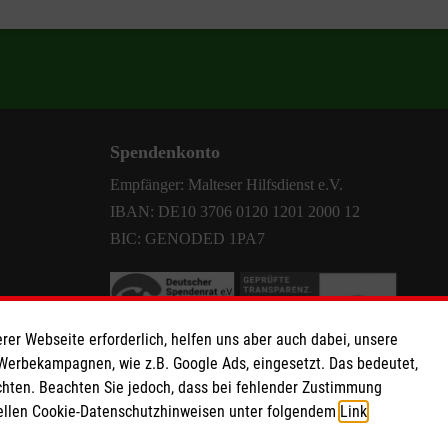
Spendenkonto
Empfänger: Malteser Hilfsdienst e.V.
IBAN: DE10 3706 0120 1201 2000 12
BIC: GENODED 1PA7
rer Webseite erforderlich, helfen uns aber auch dabei, unsere
 Werbekampagnen, wie z.B. Google Ads, eingesetzt. Das bedeutet,
chten. Beachten Sie jedoch, dass bei fehlender Zustimmung
ziellen Cookie-Datenschutzhinweisen unter folgendem
Link
.