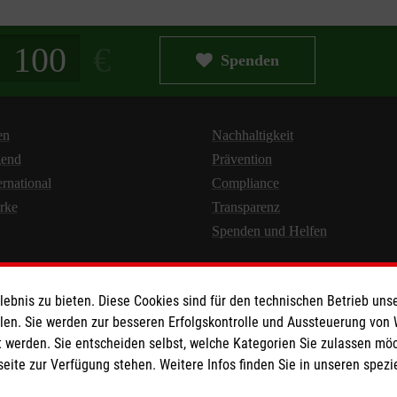
g in Euro
Spenden
en
Nachhaltigkeit
gend
Prävention
ernational
Compliance
rke
Transparenz
Spenden und Helfen
bnis zu bieten. Diese Cookies sind für den technischen Betrieb unse
llen. Sie werden zur besseren Erfolgskontrolle und Aussteuerung von
 werden. Sie entscheiden selbst, welche Kategorien Sie zulassen mö
seite zur Verfügung stehen. Weitere Infos finden Sie in unseren spe
Newsletter abonnieren