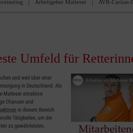
ereinstieg
Arbeitgeber Malteser
AVR-Caritas-G
este Umfeld für Retterinn
achen und weit über einer
versorgung in Deutschland. Als
e Malteser attraktive
tige Chancen und
pektiven
in diesem Bereich
volle Tätigkeiten, um die
nten zu gewährleisten.