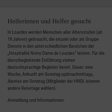
Bernadette hörte von Maria das Wort "Buße".
Das bedeutet nicht "Abtötung". Gemeint ist
seelische Reinigung, die Abkehr von falschen,
Helferinnen und Helfer gesucht
nicht zielführenden Gewohnheiten. Es geht
In Lourdes werden Menschen aller Altersstufen (ab
darum, Ziel und Richtung umzustellen. Gott
18 Jahren) gebraucht, die einzeln oder als Gruppe
lädt uns ein, vor ihm unsere Verwundungen,
Dienste in den unterschiedlichen Bereichen der
Zerbrechlichkeit und Leiden zu erkennen.
„Hospitalité Notre Dame de Lourdes“ leisten. Für die
So öffnet sich die Möglichkeit, zum Licht
dienstbegleitende Einführung stehen
zurück zu finden, sich zu wandeln und in der
deutschsprachige Begleiter bereit. Dauer: eine
Seele gesund zu werden
Woche, Ankunft am Sonntag spätnachmittags,
Abreise am Sonntag (Mitglieder der HNDL können
Das Wasser ist Zeichen des Geschenks, das
andere Reisetage wählen).
Gott uns kostenlos macht: das Geschenk der
Verzeihung und Versöhnung, der Reinigung…
Anmeldung und Informationen:
Schritt auf ein erneuertes Leben zu. Sich
symbolisch zu waschen bedeutet mit einem