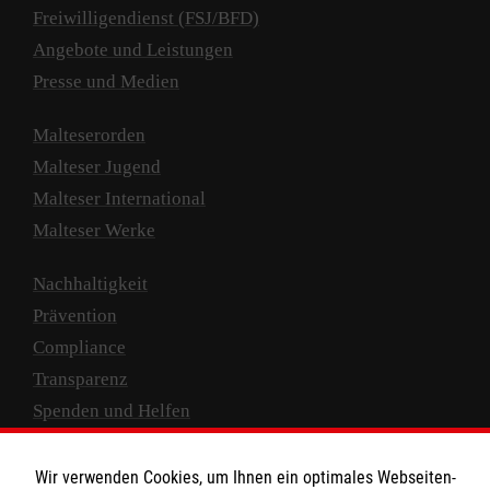
Freiwilligendienst (FSJ/BFD)
Angebote und Leistungen
Presse und Medien
Malteserorden
Malteser Jugend
Malteser International
Malteser Werke
Nachhaltigkeit
Prävention
Compliance
Transparenz
Spenden und Helfen
Spendenkonto
Wir verwenden Cookies, um Ihnen ein optimales Webseiten-