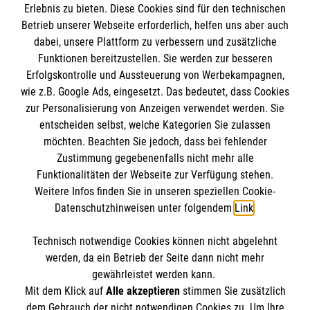
Empfänger: Malteser Hilfsdienst e.V.
Erlebnis zu bieten. Diese Cookies sind für den technischen
Betrieb unserer Webseite erforderlich, helfen uns aber auch
IBAN: DE10 3706 0120 1201 2000 12
dabei, unsere Plattform zu verbessern und zusätzliche
BIC: GENODED 1PA7
Funktionen bereitzustellen. Sie werden zur besseren
Erfolgskontrolle und Aussteuerung von Werbekampagnen,
wie z.B. Google Ads, eingesetzt. Das bedeutet, dass Cookies
zur Personalisierung von Anzeigen verwendet werden. Sie
entscheiden selbst, welche Kategorien Sie zulassen
möchten. Beachten Sie jedoch, dass bei fehlender
Zustimmung gegebenenfalls nicht mehr alle
Funktionalitäten der Webseite zur Verfügung stehen.
Weitere Infos finden Sie in unseren speziellen Cookie-
Newsletter abonnieren
Datenschutzhinweisen unter folgendem
Link
.
Technisch notwendige Cookies können nicht abgelehnt
Cookies verwalten
|
AGB
|
Impressum
|
Datenschutz
|
werden, da ein Betrieb der Seite dann nicht mehr
Barrierefreiheit
|
Kontakt
|
Sharepoint
|
Mediathek
gewährleistet werden kann.
Mit dem Klick auf
Alle akzeptieren
stimmen Sie zusätzlich
dem Gebrauch der nicht notwendigen Cookies zu. Um Ihre