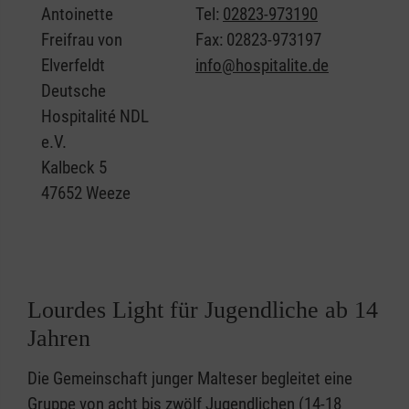
Antoinette
Tel:
02823-973190
Wort, die eigenen Fehler einzugestehen, und
Freifrau von
Fax: 02823-973197
sich neu auf den Weg machen.
Elverfeldt
info@hospitalite.de
Deutsche
Hospitalité NDL
e.V.
Kalbeck 5
47652 Weeze
Lourdes Light für Jugendliche ab 14
Jahren
Die Gemeinschaft junger Malteser begleitet eine
Gruppe von acht bis zwölf Jugendlichen (14-18