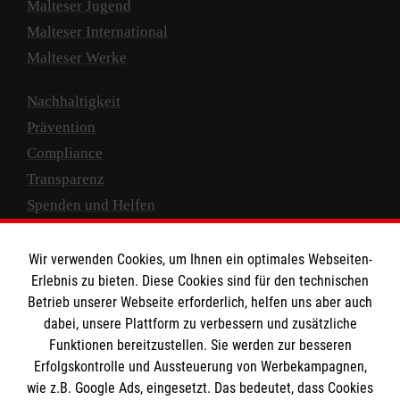
Malteser Jugend
Malteser International
Malteser Werke
Nachhaltigkeit
Prävention
Compliance
Transparenz
Spenden und Helfen
Spendenkonto
Wir verwenden Cookies, um Ihnen ein optimales Webseiten-
Empfänger: Malteser Hilfsdienst e.V.
Erlebnis zu bieten. Diese Cookies sind für den technischen
Betrieb unserer Webseite erforderlich, helfen uns aber auch
IBAN: DE10 3706 0120 1201 2000 12
dabei, unsere Plattform zu verbessern und zusätzliche
BIC: GENODED 1PA7
Funktionen bereitzustellen. Sie werden zur besseren
Erfolgskontrolle und Aussteuerung von Werbekampagnen,
wie z.B. Google Ads, eingesetzt. Das bedeutet, dass Cookies