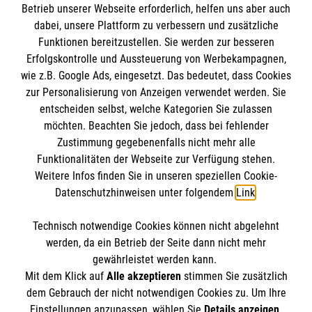
Betrieb unserer Webseite erforderlich, helfen uns aber auch
IBAN: DE10 3706 0120 1201 2000 12
dabei, unsere Plattform zu verbessern und zusätzliche
BIC: GENODED 1PA7
Funktionen bereitzustellen. Sie werden zur besseren
Erfolgskontrolle und Aussteuerung von Werbekampagnen,
wie z.B. Google Ads, eingesetzt. Das bedeutet, dass Cookies
zur Personalisierung von Anzeigen verwendet werden. Sie
entscheiden selbst, welche Kategorien Sie zulassen
möchten. Beachten Sie jedoch, dass bei fehlender
Zustimmung gegebenenfalls nicht mehr alle
Funktionalitäten der Webseite zur Verfügung stehen.
Weitere Infos finden Sie in unseren speziellen Cookie-
Newsletter abonnieren
Datenschutzhinweisen unter folgendem
Link
.
Technisch notwendige Cookies können nicht abgelehnt
Cookies verwalten
|
AGB
|
Impressum
|
Datenschutz
|
werden, da ein Betrieb der Seite dann nicht mehr
Barrierefreiheit
|
Kontakt
|
Sharepoint
|
Mediathek
gewährleistet werden kann.
Mit dem Klick auf
Alle akzeptieren
stimmen Sie zusätzlich
dem Gebrauch der nicht notwendigen Cookies zu. Um Ihre
Einstellungen anzupassen, wählen Sie
Details anzeigen
.