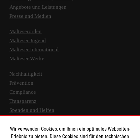
Angebote und Leistungen
Presse und Medien
Malteserorden
Malteser Jugend
Malteser International
Malteser Werke
Nachhaltigkeit
Prävention
Compliance
Transparenz
Spenden und Helfen
Spendenkonto
Wir verwenden Cookies, um Ihnen ein optimales Webseiten-
Empfänger: Malteser Hilfsdienst e.V.
Erlebnis zu bieten. Diese Cookies sind für den technischen