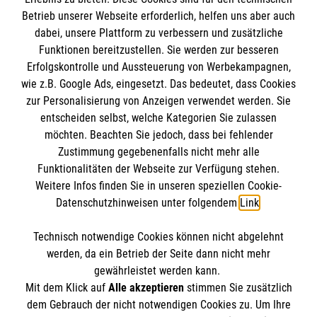
Betrieb unserer Webseite erforderlich, helfen uns aber auch
IBAN: DE10 3706 0120 1201 2000 12
dabei, unsere Plattform zu verbessern und zusätzliche
BIC: GENODED 1PA7
Funktionen bereitzustellen. Sie werden zur besseren
Erfolgskontrolle und Aussteuerung von Werbekampagnen,
wie z.B. Google Ads, eingesetzt. Das bedeutet, dass Cookies
zur Personalisierung von Anzeigen verwendet werden. Sie
entscheiden selbst, welche Kategorien Sie zulassen
möchten. Beachten Sie jedoch, dass bei fehlender
Zustimmung gegebenenfalls nicht mehr alle
Funktionalitäten der Webseite zur Verfügung stehen.
Weitere Infos finden Sie in unseren speziellen Cookie-
Newsletter abonnieren
Datenschutzhinweisen unter folgendem
Link
.
Technisch notwendige Cookies können nicht abgelehnt
Cookies verwalten
|
AGB
|
Impressum
|
Datenschutz
|
werden, da ein Betrieb der Seite dann nicht mehr
Barrierefreiheit
|
Kontakt
|
Sharepoint
|
Mediathek
gewährleistet werden kann.
Mit dem Klick auf
Alle akzeptieren
stimmen Sie zusätzlich
dem Gebrauch der nicht notwendigen Cookies zu. Um Ihre