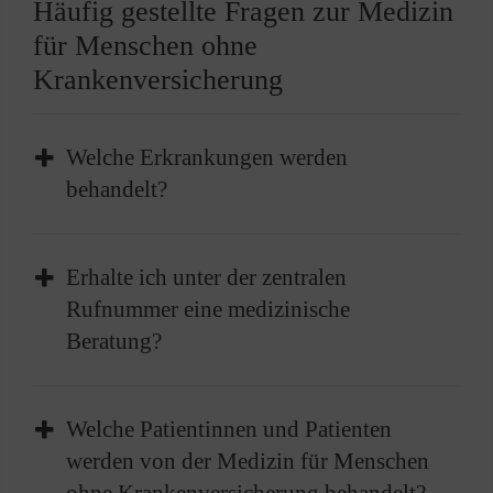
Häufig gestellte Fragen zur Medizin
für Menschen ohne
Krankenversicherung
Welche Erkrankungen werden
behandelt?
Die Krankheitsbilder ähneln denen in einer
Erhalte ich unter der zentralen
normalen Arztpraxis:
Rufnummer eine medizinische
Beratung?
Atemwegserkrankungen
Hals-Nasen-Ohren-Krankheiten
Zahnerkrankungen
Grundsätzlich geben wir KEINE medizinische
Welche Patientinnen und Patienten
Unfallfolgen
Beratung am Telefon; diese können nur
werden von der Medizin für Menschen
Tumore
Ärztinnen und Ärzte und medizinisches