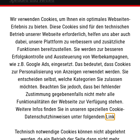
Spenden und Helfen
Spendenkonto
Wir verwenden Cookies, um Ihnen ein optimales Webseiten-
Empfänger: Malteser Hilfsdienst e.V.
Erlebnis zu bieten. Diese Cookies sind für den technischen
Betrieb unserer Webseite erforderlich, helfen uns aber auch
IBAN: DE10 3706 0120 1201 2000 12
dabei, unsere Plattform zu verbessern und zusätzliche
BIC: GENODED 1PA7
Funktionen bereitzustellen. Sie werden zur besseren
Erfolgskontrolle und Aussteuerung von Werbekampagnen,
wie z.B. Google Ads, eingesetzt. Das bedeutet, dass Cookies
zur Personalisierung von Anzeigen verwendet werden. Sie
entscheiden selbst, welche Kategorien Sie zulassen
möchten. Beachten Sie jedoch, dass bei fehlender
Zustimmung gegebenenfalls nicht mehr alle
Funktionalitäten der Webseite zur Verfügung stehen.
Weitere Infos finden Sie in unseren speziellen Cookie-
Newsletter abonnieren
Datenschutzhinweisen unter folgendem
Link
.
Technisch notwendige Cookies können nicht abgelehnt
Cookies verwalten
|
AGB
|
Impressum
|
Datenschutz
|
werden, da ein Betrieb der Seite dann nicht mehr