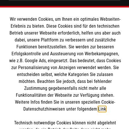
Spenden und Helfen
Angebote und Leistungen
Wir verwenden Cookies, um Ihnen ein optimales Webseiten-
Informationen
Erlebnis zu bieten. Diese Cookies sind für den technischen
Unsere Kurse
Betrieb unserer Webseite erforderlich, helfen uns aber auch
Mitarbeiten & Stellenangebote
dabei, unsere Plattform zu verbessern und zusätzliche
Kontakt
Wir Malteser
Funktionen bereitzustellen. Sie werden zur besseren
Impressum
Malteser online
Erfolgskontrolle und Aussteuerung von Werbekampagnen,
Datenschutz
wie z.B. Google Ads, eingesetzt. Das bedeutet, dass Cookies
zur Personalisierung von Anzeigen verwendet werden. Sie
Malteserorden
entscheiden selbst, welche Kategorien Sie zulassen
möchten. Beachten Sie jedoch, dass bei fehlender
Malteser Jugend
Spendenkonto
Zustimmung gegebenenfalls nicht mehr alle
Malteser International
Funktionalitäten der Webseite zur Verfügung stehen.
Sharepoint
Weitere Infos finden Sie in unseren speziellen Cookie-
Empfänger: Malteser Hilfsdienst e.V.
Datenschutzhinweisen unter folgendem
Link
.
Bank: Pax-Bank für Kirche und Caritas eG
Soziale Netzwerke
Technisch notwendige Cookies können nicht abgelehnt
IBAN: DE54370601201201206010