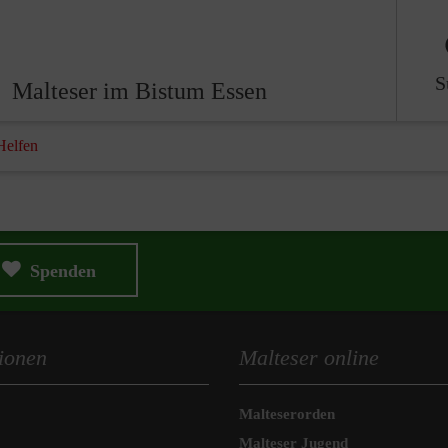
S
Malteser im Bistum Essen
Helfen
Spenden
ionen
Malteser online
Malteserorden
Malteser Jugend