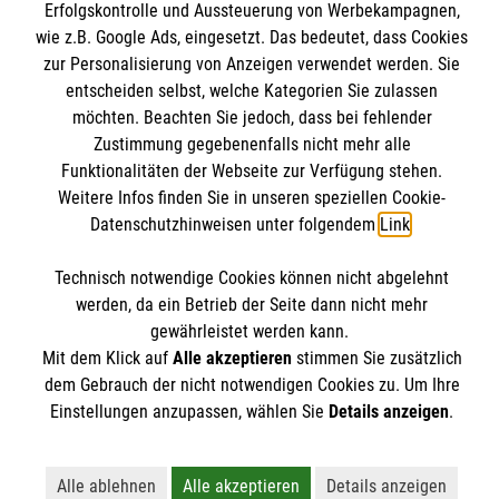
Wir Malteser
Erfolgskontrolle und Aussteuerung von Werbekampagnen,
Impressum
Malteser online
wie z.B. Google Ads, eingesetzt. Das bedeutet, dass Cookies
Datenschutz
zur Personalisierung von Anzeigen verwendet werden. Sie
entscheiden selbst, welche Kategorien Sie zulassen
Malteserorden
möchten. Beachten Sie jedoch, dass bei fehlender
Zustimmung gegebenenfalls nicht mehr alle
Malteser Jugend
Spendenkonto
Funktionalitäten der Webseite zur Verfügung stehen.
Malteser International
Weitere Infos finden Sie in unseren speziellen Cookie-
Sharepoint
Datenschutzhinweisen unter folgendem
Link
.
Empfänger: Malteser Hilfsdienst e.V.
Bank: Pax-Bank für Kirche und Caritas eG
Technisch notwendige Cookies können nicht abgelehnt
Soziale Netzwerke
werden, da ein Betrieb der Seite dann nicht mehr
IBAN: DE54370601201201206010
gewährleistet werden kann.
BIC: GENODED1PA7
Mit dem Klick auf
Alle akzeptieren
stimmen Sie zusätzlich
Der Malteser Hilfsdienst e.V. ist als eingetragene
dem Gebrauch der nicht notwendigen Cookies zu. Um Ihre
Einstellungen anzupassen, wählen Sie
Details anzeigen
.
gemeinnützige Organisation von der Körperschaft- und
Gewerbesteuer befreit.
Alle ablehnen
Alle akzeptieren
Details anzeigen