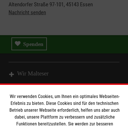
Altendorfer Straße 97-101, 45143 Essen
Nachricht senden
Spenden
Wir Malteser
Spenden und Helfen
Wir verwenden Cookies, um Ihnen ein optimales Webseiten-
Angebote und Leistungen
Erlebnis zu bieten. Diese Cookies sind für den technischen
Informationen
Betrieb unserer Webseite erforderlich, helfen uns aber auch
Unsere Kurse
dabei, unsere Plattform zu verbessern und zusätzliche
Mitarbeiten & Stellenangebote
Funktionen bereitzustellen. Sie werden zur besseren
Kontakt