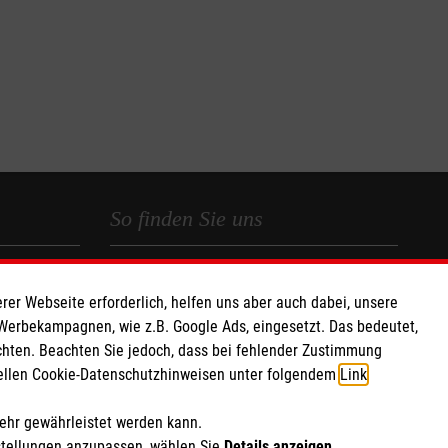
So finden Sie uns
 e.V.
Am Handwerkshof 21
rer Webseite erforderlich, helfen uns aber auch dabei, unsere
 Caritas eG
47269 Duisburg
 Werbekampagnen, wie z.B. Google Ads, eingesetzt. Das bedeutet,
045
Telefon:
0203 80990-33
chten. Beachten Sie jedoch, dass bei fehlender Zustimmung
info.duisburg@malteser.org
ziellen Cookie-Datenschutzhinweisen unter folgendem
Link
.
mehr gewährleistet werden kann.
stellungen anzupassen, wählen Sie
Details anzeigen
.