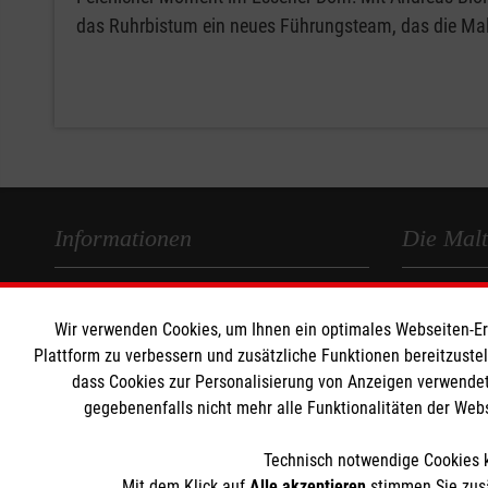
das Ruhrbistum ein neues Führungsteam, das die Mal
Informationen
Die Malt
Impressum
Malteser in
Wir verwenden Cookies, um Ihnen ein optimales Webseiten-Erle
Datenschutz
Malteseror
Plattform zu verbessern und zusätzliche Funktionen bereitzuste
Kontakt
Sharepoint
dass Cookies zur Personalisierung von Anzeigen verwendet
gegebenenfalls nicht mehr alle Funktionalitäten der Web
Technisch notwendige Cookies k
Mit dem Klick auf
Alle akzeptieren
stimmen Sie zusä