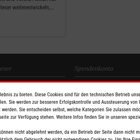
teser weiterentwickeln,…
eser
Spendenkonto
 Deutschland
Empfänger: Malteser Hilfsdienst
bnis zu bieten. Diese Cookies sind für den technischen Betrieb unse
den
Bank: Pax-Bank für Kirche und
llen. Sie werden zur besseren Erfolgskontrolle und Aussteuerung von
IBAN: DE79370601201201206
 werden. Sie entscheiden selbst, welche Kategorien Sie zulassen mö
BIC: GENODED1PA7
seite zur Verfügung stehen. Weitere Infos finden Sie in unseren spe
önnen nicht abgelehnt werden, da ein Betrieb der Seite dann nicht 
tzlich dem Gebrauch der nicht notwendigen Cookies zu. Um Ihre Ein