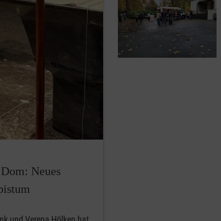
r Dom: Neues
bistum
ink und Verena Hölken hat