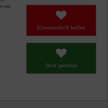
en und
Ehren­amtlich helfen
Jetzt spenden