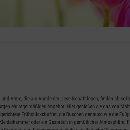
und Arme, die am Rande der Gesellschaft leben, finden ab sofo
gen ein regelmäßiges Angebot. Hier genießen sie das von Mal
ergerichtete Frühstücksbuffet, die Duschen genauso wie die Fußp
e Kleiderkammer oder ein Gespräch in gemütlicher Atmosphäre. F
e Beratung und Erstversorgung steht eine ärztliche Versorgung 