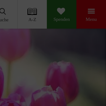
Menu
Spenden
A-Z
uche