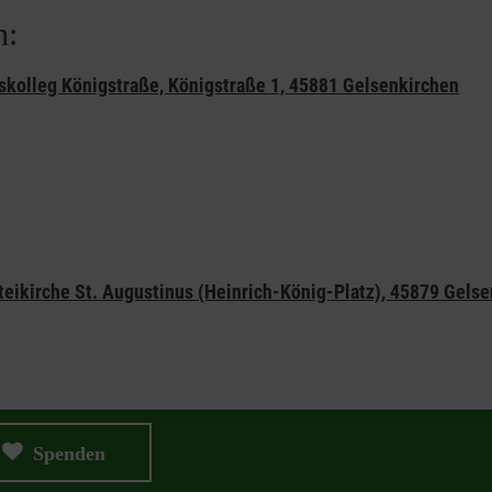
n:
skolleg Königstraße, Königstraße 1, 45881 Gelsenkirchen
teikirche St. Augustinus (Heinrich-König-Platz), 45879 Gels
Spenden