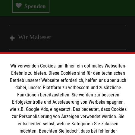
Spenden
Wir Malteser
Spenden und Helfen
Wir verwenden Cookies, um Ihnen ein optimales Webseiten-
Angebote und Leistungen
Informationen
Erlebnis zu bieten. Diese Cookies sind für den technischen
Unsere Kurse
Betrieb unserer Webseite erforderlich, helfen uns aber auch
Mitarbeiten & Stellenangebote
dabei, unsere Plattform zu verbessern und zusätzliche
Kontakt
Funktionen bereitzustellen. Sie werden zur besseren
Wir Malteser
Impressum
Erfolgskontrolle und Aussteuerung von Werbekampagnen,
Malteser online
wie z.B. Google Ads, eingesetzt. Das bedeutet, dass Cookies
Datenschutz
zur Personalisierung von Anzeigen verwendet werden. Sie
entscheiden selbst, welche Kategorien Sie zulassen
Malteserorden
möchten. Beachten Sie jedoch, dass bei fehlender
Malteser Jugend