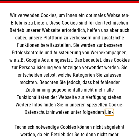
Informationen
Wir verwenden Cookies, um Ihnen ein optimales Webseiten-
Erlebnis zu bieten. Diese Cookies sind für den technischen
Impressum
Betrieb unserer Webseite erforderlich, helfen uns aber auch
dabei, unsere Plattform zu verbessern und zusätzliche
Datenschutz
Die Malteser
Funktionen bereitzustellen. Sie werden zur besseren
Kontakt
Erfolgskontrolle und Aussteuerung von Werbekampagnen,
wie z.B. Google Ads, eingesetzt. Das bedeutet, dass Cookies
Malteser in Deutschland
zur Personalisierung von Anzeigen verwendet werden. Sie
Malteserorden
Spendenkonto
entscheiden selbst, welche Kategorien Sie zulassen
Sharepoint
möchten. Beachten Sie jedoch, dass bei fehlender
Zustimmung gegebenenfalls nicht mehr alle
Empfänger: Malteser Hilfsdienst e.V.
Funktionalitäten der Webseite zur Verfügung stehen.
Weitere Infos finden Sie in unseren speziellen Cookie-
Bank: Pax-Bank für Kirche und Caritas eG
So finden Sie uns
Datenschutzhinweisen unter folgendem
Link
.
IBAN: DE07370601201201206274
BIC: GENODED1PA7
Technisch notwendige Cookies können nicht abgelehnt
Vom-Stein-Straße 36
Accordion 1
werden, da ein Betrieb der Seite dann nicht mehr