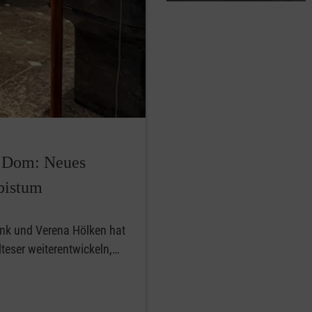
r Dom: Neues
bistum
ink und Verena Hölken hat
teser weiterentwickeln,…