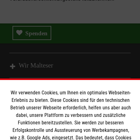
Spenden
Wir Malteser
Spenden und Helfen
Wir verwenden Cookies, um Ihnen ein optimales Webseiten-
Angebote und Leistungen
Informationen
Erlebnis zu bieten. Diese Cookies sind für den technischen
Unsere Kurse
Betrieb unserer Webseite erforderlich, helfen uns aber auch
dabei, unsere Plattform zu verbessern und zusätzliche
Mitarbeiten & Stellenangebote
Kontakt
Funktionen bereitzustellen. Sie werden zur besseren
Wir Malteser
Erfolgskontrolle und Aussteuerung von Werbekampagnen,
Impressum
Malteser online
wie z.B. Google Ads, eingesetzt. Das bedeutet, dass Cookies