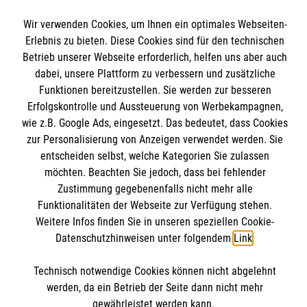
Angebote und Leistungen
Informationen
Wir verwenden Cookies, um Ihnen ein optimales Webseiten-
Unsere Kurse
Erlebnis zu bieten. Diese Cookies sind für den technischen
Betrieb unserer Webseite erforderlich, helfen uns aber auch
Mitarbeiten & Stellenangebote
dabei, unsere Plattform zu verbessern und zusätzliche
Kontakt
Wir Malteser
Funktionen bereitzustellen. Sie werden zur besseren
Impressum
Malteser online
Erfolgskontrolle und Aussteuerung von Werbekampagnen,
Datenschutz
wie z.B. Google Ads, eingesetzt. Das bedeutet, dass Cookies
zur Personalisierung von Anzeigen verwendet werden. Sie
Malteserorden
entscheiden selbst, welche Kategorien Sie zulassen
Malteser Jugend
möchten. Beachten Sie jedoch, dass bei fehlender
Spendenkonto
Zustimmung gegebenenfalls nicht mehr alle
Malteser International
Funktionalitäten der Webseite zur Verfügung stehen.
Sharepoint
Weitere Infos finden Sie in unseren speziellen Cookie-
Empfänger: Malteser Hilfsdienst e.V.
Datenschutzhinweisen unter folgendem
Link
.
Bank: Pax-Bank für Kirche und Caritas eG
Soziale Netzwerke
IBAN: DE54370601201201206010
Technisch notwendige Cookies können nicht abgelehnt
werden, da ein Betrieb der Seite dann nicht mehr
BIC: GENODED1PA7
gewährleistet werden kann.