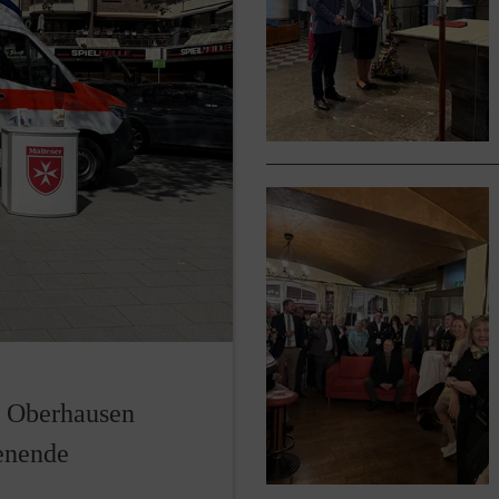
r Oberhausen
enende