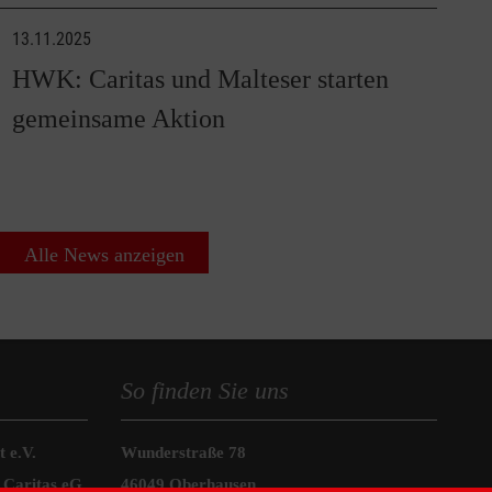
13.11.2025
HWK: Caritas und Malteser starten
gemeinsame Aktion
Alle News anzeigen
So finden Sie uns
 e.V.
Wunderstraße 78
 Caritas eG
46049 Oberhausen