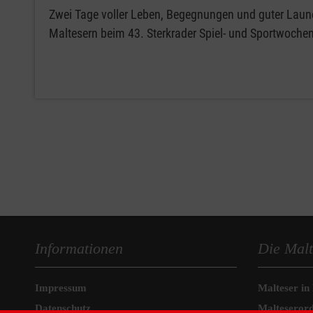
Zwei Tage voller Leben, Begegnungen und guter Laune
Maltesern beim 43. Sterkrader Spiel- und Sportwoche
Informationen
Die Malt
Impressum
Malteser in
Datenschutz
Malteseror