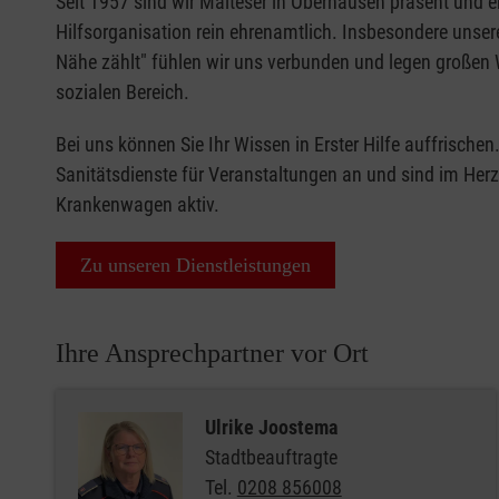
Seit 1957 sind wir Malteser in Oberhausen präsent und e
Hilfsorganisation rein ehrenamtlich. Insbesondere unse
Nähe zählt" fühlen wir uns verbunden und legen großen 
sozialen Bereich.
Bei uns können Sie Ihr Wissen in Erster Hilfe auffrische
Sanitätsdienste für Veranstaltungen an und sind im He
Krankenwagen aktiv.
Zu unseren Dienstleistungen
Ihre Ansprechpartner vor Ort
Ulrike Joostema
Stadtbeauftragte
Tel.
0208 856008