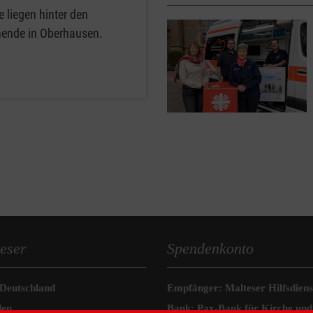
 liegen hinter den
nende in Oberhausen.
eser
Spendenkonto
 Deutschland
Empfänger: Malteser Hilfsdienst
den
Bank: Pax-Bank für Kirche und