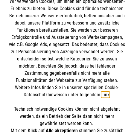
Wir verwenden Cookies, um Ihnen ein optimales Webseiten-
Erlebnis zu bieten. Diese Cookies sind für den technischen
Informationen
Betrieb unserer Webseite erforderlich, helfen uns aber auch
dabei, unsere Plattform zu verbessern und zusätzliche
Funktionen bereitzustellen. Sie werden zur besseren
Erfolgskontrolle und Aussteuerung von Werbekampagnen,
Impressum
wie z.B. Google Ads, eingesetzt. Das bedeutet, dass Cookies
Datenschutz
Die Malteser
zur Personalisierung von Anzeigen verwendet werden. Sie
Kontakt
entscheiden selbst, welche Kategorien Sie zulassen
Barrierefreiheit
möchten. Beachten Sie jedoch, dass bei fehlender
Malteser in Deutschland
Zustimmung gegebenenfalls nicht mehr alle
Malteserorden
Funktionalitäten der Webseite zur Verfügung stehen.
Spendenkonto
Weitere Infos finden Sie in unseren speziellen Cookie-
Sharepoint
Datenschutzhinweisen unter folgendem
Link
.
Empfänger: Malteser Hilfsdienst e.V.
Technisch notwendige Cookies können nicht abgelehnt
Bank: Pax-Bank für Kirche und Caritas eG
So finden Sie uns
werden, da ein Betrieb der Seite dann nicht mehr
IBAN: DE15 3706 0120 1201 2130 17
gewährleistet werden kann.
Mit dem Klick auf
Alle akzeptieren
stimmen Sie zusätzlich
BIC: GENODED1PA7