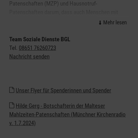
Patenschaften (MZP) und Hausnotruf-
Patenschaften darum, dass auch Menschen mit
geringem Einkommen immer gut versorgt sind:
mit einem frischen, gesunden Mittagessen
Team Soziale Dienste BGL
mit einem freundlichen Wort
Tel.
08651 76260723
mit dem Malteser Hausnotruf, falls Ihnen etwas
Nachricht senden
zustößt
mit Rauchmeldern, die im Brandfall rechtzeitig
Hilfe aktivieren
Unser Flyer für Spenderinnen und Spender
Wer kann eine Mahlzeiten-Patenschaft beantragen?
Hilde Gerg - Botschafterin der Malteser
Genießen Sie täglich ein bekömmliches Mittagessen
Mahlzeiten-Patenschaften (Münchner Kirchenradio
und nutzen Sie die Sicherheit des Malteser
v. 1.7.2024)
Hausnotrufs. Und das völlig kostenfrei für Sie,
nämlich dann, wenn Sie entweder