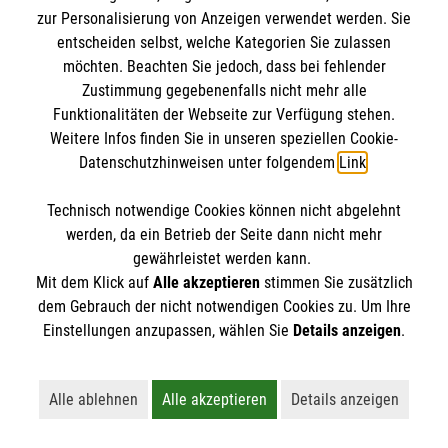
scannen.
zur Personalisierung von Anzeigen verwendet werden. Sie
entscheiden selbst, welche Kategorien Sie zulassen
Foto: Petra Bork/pixelio.de
möchten. Beachten Sie jedoch, dass bei fehlender
Rettungshundestaffel im Berchtesgadener
Zustimmung gegebenenfalls nicht mehr alle
Land
Funktionalitäten der Webseite zur Verfügung stehen.
Weitere Infos finden Sie in unseren speziellen Cookie-
Datenschutzhinweisen unter folgendem
Link
.
Technisch notwendige Cookies können nicht abgelehnt
werden, da ein Betrieb der Seite dann nicht mehr
gewährleistet werden kann.
Mit dem Klick auf
Alle akzeptieren
stimmen Sie zusätzlich
dem Gebrauch der nicht notwendigen Cookies zu. Um Ihre
Einstellungen anzupassen, wählen Sie
Details anzeigen
.
Die Aufgabe der Rettungshundestaffel der Malteser
Alle ablehnen
Alle akzeptieren
Details anzeigen
Lehnt alle nicht-essentiellen Cookies ab
Akzeptiert alle Cookies einschließl
Öffnet detaillie
ist die Personensuche. Dies geschieht zum einen