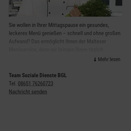
Sie wollen in Ihrer Mittagspause ein gesundes,
leckeres Menü genießen – schnell und ohne großen
Aufwand? Das ermöglicht Ihnen der Malteser
Menüservice, denn wir bringen Ihnen täglich
Gerichte, die Sie in der Mikrowelle in wenigen
Minuten mühelos auf den Punkt garen können.
Dabei bleiben Vitamine, Mineral- und Nährstoffe
Team Soziale Dienste BGL
sowie Spurenelemente durch behutsames Erhitzen
Tel.
08651 76260723
optimal erhalten. Und Ihnen erspart der
Nachricht senden
Menüservice Zeit für lästige Besorgungen oder
zeitintensives Auswärts-Essen. So steht auch an
Ihren Arbeitstagen ein schmackhaftes Menü auf
Ihrem Tisch, täglich zuverlässig von den Maltesern