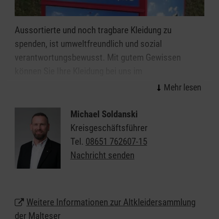
Aussortierte und noch tragbare Kleidung zu
spenden, ist umweltfreundlich und sozial
verantwortungsbewusst. Mit gutem Gewissen
können Sie Ihre Kleidung bei uns im
Berchtesgadener Land in unsere Altkleidercontainer
geben. Wir garantieren eine faire und extern
überprüfte, karitative Verwertung. Mit den Erlösen
Michael Soldanski
aus dem Verkauf Ihrer Altkleiderspenden finanzieren
Kreisgeschäftsführer
wir unsere sozialen und humanitären Projekte, die
Tel.
08651 762607-15
wir für Betroffene kostenlos anbieten.
Nachricht senden
Wenn der Container voll ist – bitte beachten:
Kommen Sie wieder, wenn der Container
Weitere Informationen zur Altkleidersammlung
geleert ist!
der Malteser