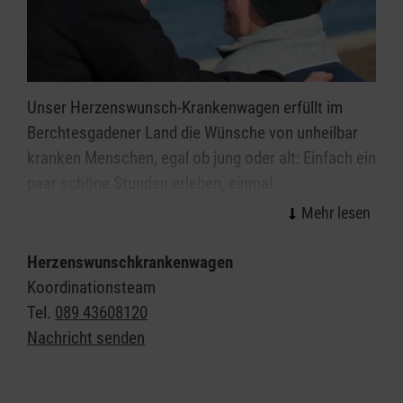
Unser Herzenswunsch-Krankenwagen erfüllt im
Berchtesgadener Land die Wünsche von unheilbar
kranken Menschen, egal ob jung oder alt: Einfach ein
paar schöne Stunden erleben, einmal
herauskommen oder die Erfüllung einer besonderen
Herzensangelegenheit - dies alles ist möglich.
Herzenswunschkrankenwagen
Speziell geschulte Ehrenamtliche aus dem
Koordinationsteam
medizinischen Bereich stehen bereit, um den
Tel.
089 43608120
Menschen in diesen Stunden zu begleiten und zu
Nachricht senden
betreuen. Die Fahrt mit dem Herzenswunsch-
Krankenwagen ist für die erkrankte Person und ihre
Begleitung kostenlos. Der Dienst finanziert sich