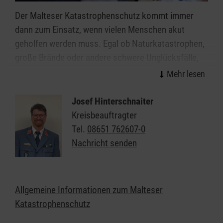
Der Malteser Katastrophenschutz kommt immer
dann zum Einsatz, wenn vielen Menschen akut
geholfen werden muss. Egal ob Naturkatastrophen,
große Brände oder andere schwere Unglücksfälle,
die ehrenamtlichen Einsatzkräfte helfen bei allen
Ereignissen, in denen die Kräfte von Feuerwehr und
Rettungsdienst nicht ausreichen.
Josef Hinterschnaiter
Kreisbeauftragter
Organisiert in einzelnen Einsatzgruppen sind unsere
Tel.
08651 762607-0
Helferinnen und Helfer Spezialisten in den Bereichen
Nachricht senden
Sanitätsdienst, Technik, Betreuung und
Kommunikation/Führung. In all diesen Bereichen
suchen wir immer Menschen, die im Fall der Fälle
Allgemeine Informationen zum Malteser
bereit sind, sich für ihre Mitmenschen zu
Katastrophenschutz
engagieren.
Hier finden Sie weitere Informationen zum
Ehrenamt