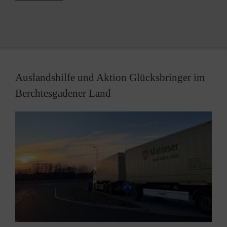
Oder fahren Sie weiter zum nächsten
Container!
Bitte NICHT Säcke vor den vollen Container
legen!
Auslandshilfe und Aktion Glücksbringer im
Regen macht Ihre Spende unbrauchbar
Berchtesgadener Land
Interessierte öffnen die Säcke und
verteilen lose Textilien auf dem
Stellplatz
Zusätzliches Risiko: Sperrmüll wird
dann oft dazu gestellt.
Herzlichen Dank für’s Mitmachen!