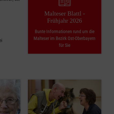
Malteser Blattl -
Frühjahr 2026
Bunte Informationen rund um die
Malteser im Bezirk Ost-Oberbayern
ei
für Sie