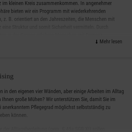
 im kleinen Kreis zusammenkommen. In angenehmer
häre bieten wir ein Programm mit wiederkehrenden
 z. B. orientiert an den Jahreszeiten, die Menschen mit
eine Struktur und somit Sicherheit vermitteln. Durch
äten in der Gruppe erfahren Menschen mit Demenz
chaft und Freude. Vergessen geglaubte oder bisher
nte Fähigkeiten der Café Malta-Gäste können durch das
 geschulten Ehrenamtlichen. In kleinen Gruppen ist eine
ising
Gleichzeitig erfahren die Angehörigen für ein paar Stunden
en in den eigenen vier Wänden, aber einige Arbeiten im Alltag
n Ihnen große Mühen? Wir unterstützen Sie, damit Sie im
Malta wird ein Kostenbeitrag erhoben, der auf Antrag von
ei anerkanntem Pflegegrad möglichst selbstständig zu
leben können.
:00 Uhr
fe der Alltagsbegleitung (gem. § 45a SGB XI) sollen