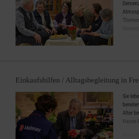
Demenz
Atmosp
Themen,
Demenz 
Aktivit
Gemeins
unbekan
gemeinsame Tun reaktiviert werden.
Dies geschieht unter der Leitung einer Fachkraft und mit
Einkaufshilfen / Alltagsbegleitung in Fre
individuelle Begleitung jedes einzelnen Gastes möglich. 
Entlastung.
Sie leb
bereite
Eine vorherige Anmeldung ist erforderlich. Für das Café 
Alter b
der Pflegekasse zurückerstattet werden kann.
Hause 
Öffnungszeiten: Donnerstags in der Zeit von 9:00 bis 12
Mit Hil