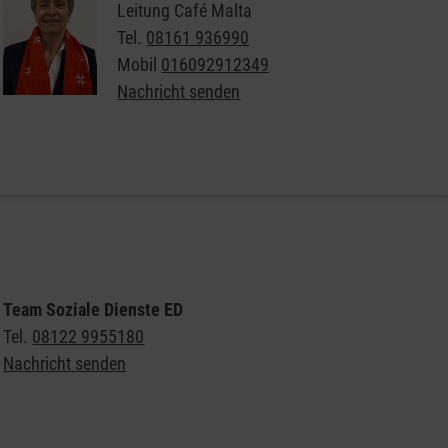
Leitung Café Malta
Tel.
08161 936990
Mobil
016092912349
Nachricht senden
Weitere Informationen zum Café Malta und alle
Standorte in der Erzdiözese München und Freising
Allgemeine Informationen zum Café Malta
Unser Flyer zum Download
Team Soziale Dienste ED
Tel.
08122 9955180
Nachricht senden