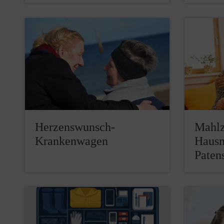
Herzenswunsch-
Mahlz
Krankenwagen
Hausn
Paten