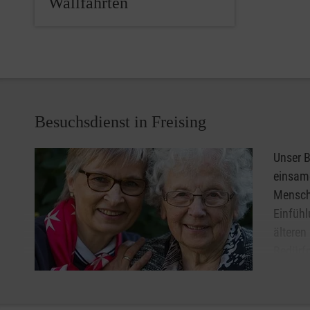
Wallfahrten
Besuchsdienst in Freising
Unser B
einsame
Mensche
Einfühl
älteren
Bedürfn
Vertrau
gemein
stimmen zuversichtlich.