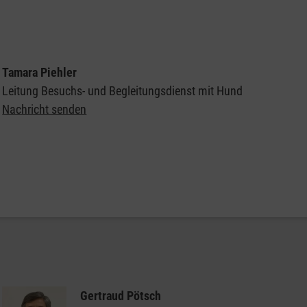
Tamara Piehler
Leitung Besuchs- und Begleitungsdienst mit Hund
Nachricht senden
Allgemeine Informationen zu den Besuchshunden
der Malteser
Beitrag zum Besuchsdienst mit Hund auf München TV
(vom 8.Mai 2023)
Gertraud Pötsch