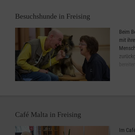
Besuchshunde in Freising
Beim Be
mit ihr
Mensch
zurück
bereite
Hier in
bereite
Sie möchten gerne regelmäßig besucht werden? Oder Sie lei
regelmäßigen Besuch von Hunden gut vorstellen können
Café Malta in Freising
Sie haben Lust auf eine ehrenamtliche Mitarbeit beim B
Dann kontaktieren Sie uns!
Im Café