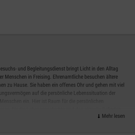
esuchs- und Begleitungsdienst bringt Licht in den Alltag
r Menschen in Freising. Ehrenamtliche besuchen ältere
n zu Hause. Sie haben ein offenes Ohr und gehen mit viel
ungsvermögen auf die persönliche Lebenssituation der
 Menschen ein. Hier ist Raum für die persönlichen
isse, für die Lebensgeschichte und das aktuelle Befinden.
ensvolle Gespräche, ein Spaziergang ins Grüne oder ein
samer Besuch im Stadtcafé bereiten Lebensfreude und