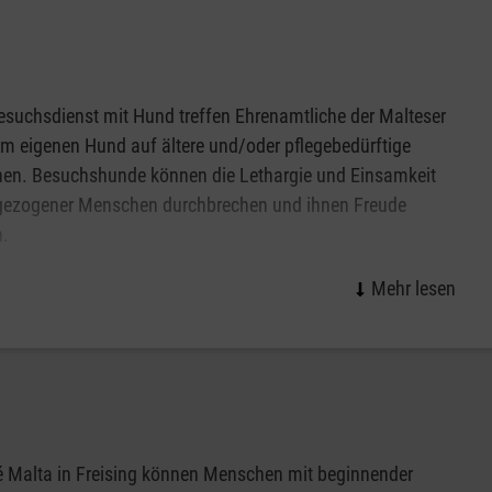
suchsdienst mit Hund treffen Ehrenamtliche der Malteser
em eigenen Hund auf ältere und/oder pflegebedürftige
en. Besuchshunde können die Lethargie und Einsamkeit
gezogener Menschen durchbrechen und ihnen Freude
n.
 Freising besuchen wir Menschen in ihrem Zuhause und
n ihnen bei regelmäßigen Treffen eine schöne Zeit.
ten eine Einrichtung in Freising, in der Sie sich einen
?
esuchsdienst mit Hund?
 Malta in Freising können Menschen mit beginnender