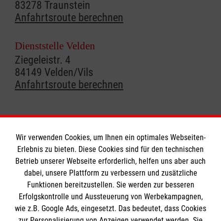
83278 Traunstein
Anfahrtsroute berechnen
Dienststelle Velden
Ziegeleistr. 4
84149 Velden/Vils
Anfahrtsroute berechnen
Wir verwenden Cookies, um Ihnen ein optimales Webseiten-
Erlebnis zu bieten. Diese Cookies sind für den technischen
Informationen
Betrieb unserer Webseite erforderlich, helfen uns aber auch
dabei, unsere Plattform zu verbessern und zusätzliche
Funktionen bereitzustellen. Sie werden zur besseren
Erfolgskontrolle und Aussteuerung von Werbekampagnen,
Impressum
wie z.B. Google Ads, eingesetzt. Das bedeutet, dass Cookies
Datenschutz
Die Malteser
zur Personalisierung von Anzeigen verwendet werden. Sie