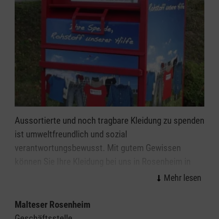
Aussortierte und noch tragbare Kleidung zu spenden
ist umweltfreundlich und sozial
verantwortungsbewusst. Mit gutem Gewissen
können Sie Ihre Kleidung bei uns in Rosenheim in
unsere Altkleidercontainer geben. Wir garantieren
eine faire und extern überprüfte, karitative
Verwertung. Mit den Erlösen aus dem Verkauf Ihrer
Malteser Rosenheim
Altkleiderspenden finanzieren wir unsere sozialen
Geschäftsstelle