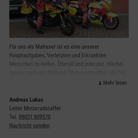
Für uns als Malteser ist es eine unserer
Hauptaufgaben, Verletzten und Erkrankten
Menschen zu helfen. Überall und jederzeit. Hierbei
spielen auch die Malteser Motorradstaffeln als Teil
des Katastrophenschutzes eine wichtige Rolle.
Motorräder haben erhebliche Vorteile gegenüber
anderen Fahrzeugen, weil sie schneller und wendiger
Andreas Lukas
sind und über Wege anfahren können, die für andere
Leiter Motorradstaffel
Fahrzeuge ungeeignet sind.
Tel.
08031 809570
Nachricht senden