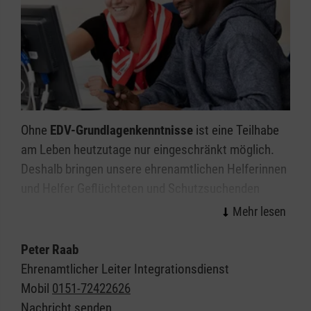
Ohne
EDV-Grundlagenkenntnisse
ist eine Teilhabe
am Leben heutzutage nur eingeschränkt möglich.
Deshalb bringen unsere ehrenamtlichen Helferinnen
und Helfer Geflüchteten und Schutzsuchenden
wahlweise an fünf oder zehn Abenden EDV-
Kenntnisse näher, um sie so fit für Alltag,
Ausbildung oder Beruf zu machen.
Peter Raab
Ehrenamtlicher Leiter Integrationsdienst
Es werden Grundkompetenzen in allgemeiner
Mobil
0151-72422626
Theorie (deutsche Bezeichnungen), Aufbaustruktur
Nachricht senden