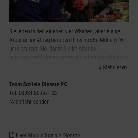
Sie leben in den eigenen vier Wänden, aber einige
Arbeiten im Alltag bereiten Ihnen große Mühen? Wir
unterstützen Sie, damit Sie im Alter bei
anerkanntem Pflegegrad möglichst selbstständig zu
Hause leben können.
Mit Hilfe der Alltagsbegleitung (gem. § 45a SGB XI)
Team Soziale Dienste RO
sollen Pflegebedürftige beim Umgang mit
Tel.
08031 80957-122
allgemeinen und pflegebedingten Anforderungen
Nachricht senden
des Alltags unterstützt werden, um die
Selbstständigkeit zu erhalten und einen längeren
Verbleib im eigenen Zuhause zu ermöglichen.
Flyer Mobile Soziale Dienste