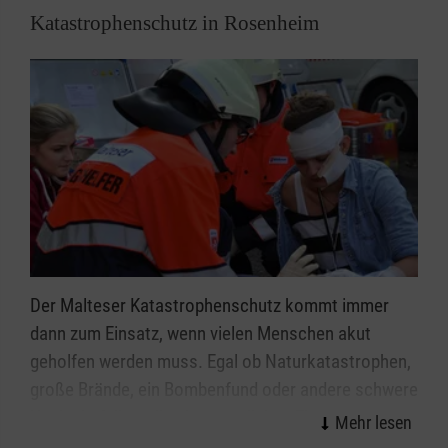
Katastrophenschutz in Rosenheim
Hierfür werden immer wieder Ehrenamtliche für die
Kursleitung gesucht.
Den Diensteleiter Peter Raab erreichen Sie
telefonisch in der Regel Mo. – Do. 14.00 – 16.00
Uhr.
Der Malteser Katastrophenschutz kommt immer
dann zum Einsatz, wenn vielen Menschen akut
geholfen werden muss. Egal ob Naturkatastrophen,
große Brände, ein Bombenfund oder andere schwere
Unglücksfälle – die ehrenamtlichen Einsatzkräfte
helfen bei allen Ereignissen, in denen die Kräfte von