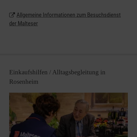
Sie möchten besucht werden oder mit Besuchen
Allgemeine Informationen zum Besuchsdienst
etwas Abwechslung in der Leben älterer Menschen
der Malteser
bringen? Melden Sie sich einfach bei uns.
Besonders für Aschau im Chiemgau suchen wir
dringend
ehrenamtliche Unterstützung
.
Einkaufshilfen / Alltagsbegleitung in
Rosenheim