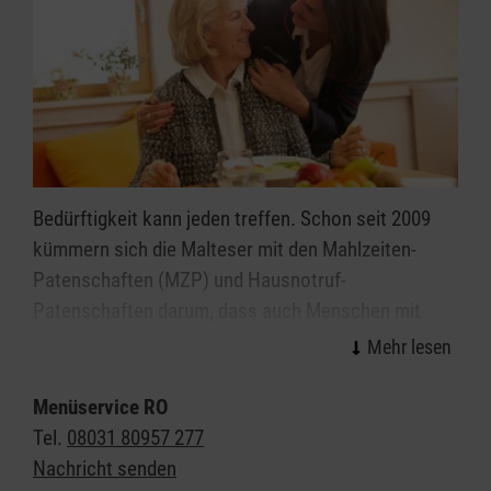
Bedürftigkeit kann jeden treffen. Schon seit 2009
kümmern sich die Malteser mit den Mahlzeiten-
Patenschaften (MZP) und Hausnotruf-
Patenschaften darum, dass auch Menschen mit
geringem Einkommen immer gut versorgt sind:
mit einem frischen, gesunden Mittagessen
Menüservice RO
mit einem freundlichen Wort
Tel.
08031 80957 277
mit dem Malteser Hausnotruf, falls Ihnen etwas
Nachricht senden
zustößt