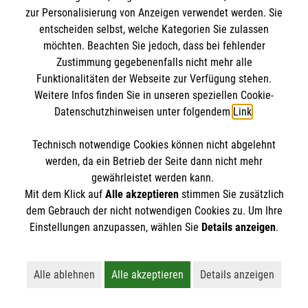
zur Personalisierung von Anzeigen verwendet werden. Sie
In dieser kostenlosen Schulung bieten wir
entscheiden selbst, welche Kategorien Sie zulassen
umfassendes Wissen rund um die häusliche Pflege
möchten. Beachten Sie jedoch, dass bei fehlender
an. Das Angebot richtet sich an Pflegende,
Zustimmung gegebenenfalls nicht mehr alle
Funktionalitäten der Webseite zur Verfügung stehen.
Pflegebedürftige und alle Interessierten.
Weitere Infos finden Sie in unseren speziellen Cookie-
Datenschutzhinweisen unter folgendem
Link
.
Die Online-Pflegekurse sind von den Pflegekassen
anerkannt, die auch die Kosten übernehmen (§ 45
Stefan Lackner
Technisch notwendige Cookies können nicht abgelehnt
SGB XI). Dazu müssen die Teilnehmenden lediglich
Leiter Soziale
werden, da ein Betrieb der Seite dann nicht mehr
bei der persönlichen Registrierung die Pflegekasse
gewährleistet werden kann.
Dienste/Rettungsdienst
(Krankenkasse) angeben.
Mit dem Klick auf
Alle akzeptieren
stimmen Sie zusätzlich
Tel.
0861 23083845
dem Gebrauch der nicht notwendigen Cookies zu. Um Ihre
Nachricht senden
Der Kurs kann jederzeit gestartet und beliebig oft
Einstellungen anzupassen, wählen Sie
Details anzeigen
.
unterbrochen und wieder fortgesetzt werden.
Registrierung/Kursstart
Zu den Inhalten zählen Grundlagen der Pflege,
Alle ablehnen
Alle akzeptieren
Details anzeigen
Lehnt alle nicht-essentiellen Cookies ab
Akzeptiert alle Cookies einschließl
Öffnet detaillie
Leistungen der Pflegekasse, rechtliche Vorsorge,
Flyer zum Download