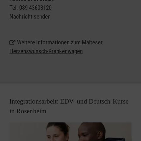
medizinischen Bereich stehen bereit, um den
Tel.
089 43608120
Menschen in diesen Stunden zu begleiten und zu
Nachricht senden
betreuen. Die Fahrt mit dem Herzenswunsch-
Krankenwagen ist für die erkrankte Person und ihre
Begleitung kostenlos. Der Dienst finanziert sich
Weitere Informationen zum Malteser
über die Mittel großzügiger Spendenwilliger und die
Herzenswunsch-Krankenwagen
Beiträge von Fördermitgliedern.
Integrationsarbeit: EDV- und Deutsch-Kurse
in Rosenheim