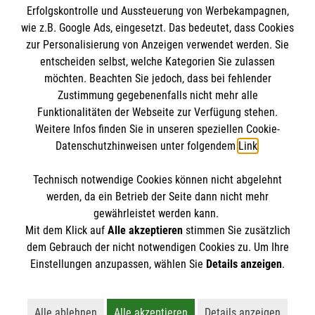
Erfolgskontrolle und Aussteuerung von Werbekampagnen,
Impressum
wie z.B. Google Ads, eingesetzt. Das bedeutet, dass Cookies
Datenschutz
Die Malteser
zur Personalisierung von Anzeigen verwendet werden. Sie
Kontakt
entscheiden selbst, welche Kategorien Sie zulassen
Barrierefreiheit
möchten. Beachten Sie jedoch, dass bei fehlender
Malteser in Deutschland
Zustimmung gegebenenfalls nicht mehr alle
Funktionalitäten der Webseite zur Verfügung stehen.
Malteserorden
Spendenkonto
Weitere Infos finden Sie in unseren speziellen Cookie-
Sharepoint
Datenschutzhinweisen unter folgendem
Link
.
Empfänger: Malteser Hilfsdienst e.V.
Technisch notwendige Cookies können nicht abgelehnt
Bank: Pax-Bank für Kirche und Caritas eG
So finden Sie uns
werden, da ein Betrieb der Seite dann nicht mehr
IBAN: DE15 3706 0120 1201 2130 17
gewährleistet werden kann.
Mit dem Klick auf
Alle akzeptieren
stimmen Sie zusätzlich
BIC: GENODED1PA7
Streitfeldstr. 1
dem Gebrauch der nicht notwendigen Cookies zu. Um Ihre
Der Malteser Hilfsdienst e.V. ist als eingetragene
Einstellungen anzupassen, wählen Sie
Details anzeigen
.
81673 München
gemeinnützige Organisation von der Körperschaft- und
Telefon: 089-43608-0
Gewerbesteuer befreit.
Email:
bistum.muenchen@malteser.org
Alle ablehnen
Alle akzeptieren
Details anzeigen