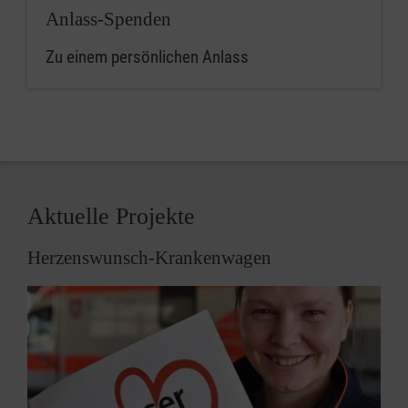
Mühldorf
DE56
GENODED1
3706
Anlass-Spenden
0120
1201
Zu einem persönlichen Anlass
2137
34
München-Stadt
DE12
GENODED1
3706
0120
1201
2135
Aktuelle Projekte
56
Herzenswunsch-Krankenwagen
Rosenheim
DE31
GENODED1
3706
0120
1201
2136
02
Landkreis München /
DE34
GENODED1