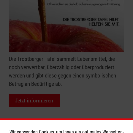
Die Trostberger Tafel sammelt Lebensmittel, die
noch verwertbar, überzählig oder überproduziert
werden und gibt diese gegen einen symbolischen
Betrag an Bedürftige ab.
Jetzt informieren
Wir verwenden Cookies, um Ihnen ein optimales Webseiten-