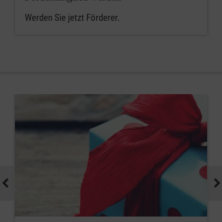
Garmisch-Partenkirchen
DE03
GENODED1
Werden Sie jetzt Förderer.
3706
0120
1201
2137
18
Landkreis München /
DE34
GENODED1
Gräfelfing
3706
0120
1201
2135
48
Landkreis
DE65
GENODED1
Fürstenfeldbruck
3706
0120
1201
2135
72