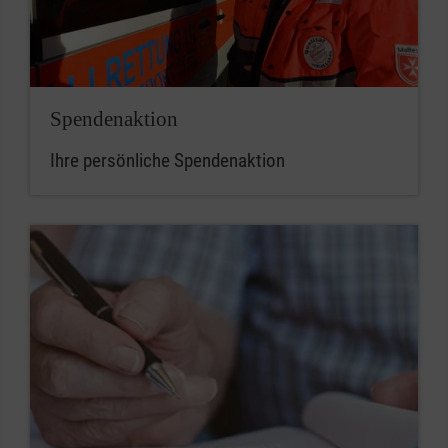
Bad
DE43
GENODED1
Tölz/Wolfratshausen
3706
0120
1201
Spendenaktion
2135
80
Ihre persönliche Spendenaktion
Berchtesgadener
DE34
GENODED1
Land/Bad Reichenhall
3706
0120
1201
2136
45
Dachau
DE38
GENODED1
3706
0120
1201
2136
70