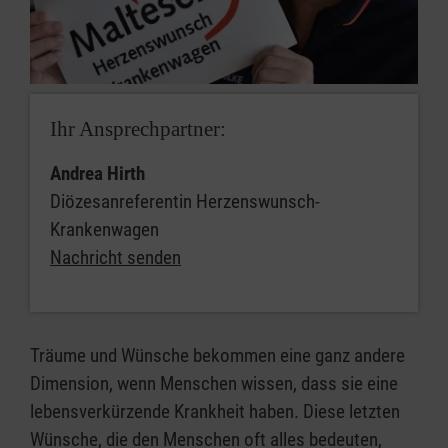
Taufkirchen
3706
0120
1201
2137
42
Traunstein
DE87
GENODED1
Ihr Ansprechpartner:
3706
0120
Andrea Hirth
1201
Diözesanreferentin Herzenswunsch-
2135
64
Krankenwagen
Nachricht senden
Velden
DE35
GENODED1
3706
0120
1201
2135
Träume und Wünsche bekommen eine ganz andere
30
Dimension, wenn Menschen wissen, dass sie eine
lebensverkürzende Krankheit haben. Diese letzten
Wünsche, die den Menschen oft alles bedeuten,