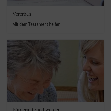
Ebersberg
DE04
GENODED1
3706
Vererben
0120
1201
Mit dem Testament helfen.
2137
00
Erding
DE84
GENODED1
3706
0120
1201
2135
21
Freising
DE78
GENODED1
3706
0120
1201
2136
29
Fördermitglied werden