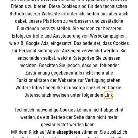
Erlebnis zu bieten. Diese Cookies sind für den technischen
Betrieb unserer Webseite erforderlich, helfen uns aber auch
Informationen
dabei, unsere Plattform zu verbessern und zusätzliche
Funktionen bereitzustellen. Sie werden zur besseren
Erfolgskontrolle und Aussteuerung von Werbekampagnen,
Impressum
wie z.B. Google Ads, eingesetzt. Das bedeutet, dass Cookies
Datenschutz
Die Malteser
zur Personalisierung von Anzeigen verwendet werden. Sie
Kontakt
entscheiden selbst, welche Kategorien Sie zulassen
Barrierefreiheit
möchten. Beachten Sie jedoch, dass bei fehlender
Malteser in Deutschland
Zustimmung gegebenenfalls nicht mehr alle
Funktionalitäten der Webseite zur Verfügung stehen.
Malteserorden
Spendenkonto
Weitere Infos finden Sie in unseren speziellen Cookie-
Sharepoint
Datenschutzhinweisen unter folgendem
Link
.
Empfänger: Malteser Hilfsdienst e.V.
Technisch notwendige Cookies können nicht abgelehnt
Bank: Pax-Bank für Kirche und Caritas eG
So finden Sie uns
werden, da ein Betrieb der Seite dann nicht mehr
IBAN: DE15 3706 0120 1201 2130 17
gewährleistet werden kann.
Mit dem Klick auf
Alle akzeptieren
stimmen Sie zusätzlich
BIC: GENODED1PA7