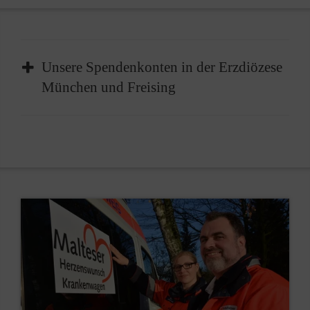
Unsere Spendenkonten in der Erzdiözese
München und Freising
Gliederung/Ort
IBAN
BIC
Diözesangeschäftsstelle
DE15
GENODED1
3706
0120
1201
2130
17