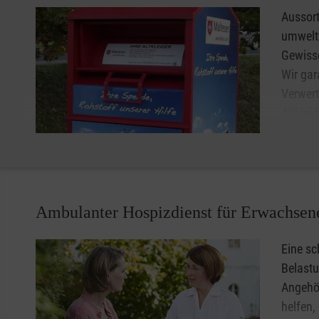
Aussort
umweltf
Gewisse
Wir gar
Verwert
Altklei
Projekt
Standorte der Altkleidercontainers in Gräfelfing:
Planegger Straße 2
Ambulanter Hospizdienst für Erwachsene
Am Wasserbogen Ecke Im Birket
Lochhamer Schlag, Betriebs- & Wertstoffhof
Eine sc
Belastu
Angehö
helfen,