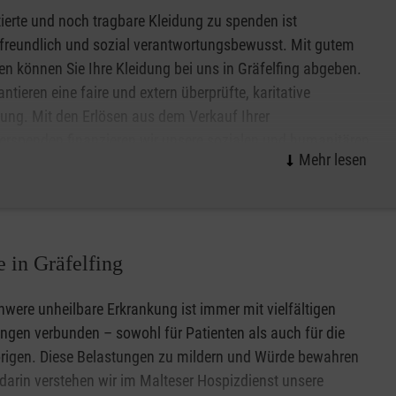
ierte und noch tragbare Kleidung zu spenden ist
reundlich und sozial verantwortungsbewusst. Mit gutem
n können Sie Ihre Kleidung bei uns in Gräfelfing abgeben.
antieren eine faire und extern überprüfte, karitative
ung. Mit den Erlösen aus dem Verkauf Ihrer
derspenden finanzieren wir unsere sozialen und humanitären
e, die wir für Betroffene kostenlos anbieten.
 in Gräfelfing
hwere unheilbare Erkrankung ist immer mit vielfältigen
ngen verbunden – sowohl für Patienten als auch für die
rigen. Diese Belastungen zu mildern und Würde bewahren
 darin verstehen wir im Malteser Hospizdienst unsere