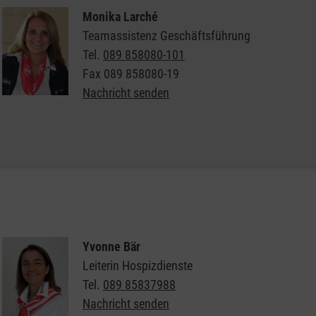
Monika Larché
Teamassistenz Geschäftsführung
Tel.
089 858080-101
Fax
089 858080-19
Nachricht senden
Allgemeine Informationen zur Altkleidersammlung
der Malteser
Yvonne Bär
Leiterin Hospizdienste
Tel.
089 85837988
Nachricht senden