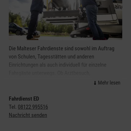
Die Malteser Fahrdienste sind sowohl im Auftrag
von Schulen, Tagesstätten und anderen
Einrichtungen als auch individuell für einzelne
Fahrgäste unterwegs. Ob Arztbesuch,
Behördengang, Ausflug oder ein Besuch bei
Freunden - die Malteser bringen Sie hin.
Fahrdienst ED
Bei uns steht die freundliche und zuverlässige
Tel.
08122 995516
Beförderung und die umfassende Betreuung der
Nachricht senden
Fahrgäste im Vordergrund - vor, während und nach
der Fahrt in Erding und Umgebung.