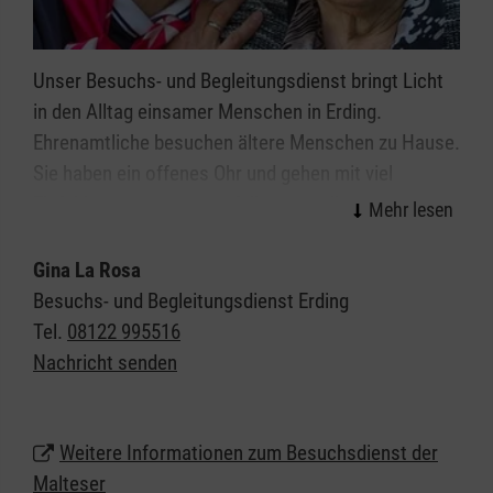
Unser Besuchs- und Begleitungsdienst bringt Licht
in den Alltag einsamer Menschen in Erding.
Ehrenamtliche besuchen ältere Menschen zu Hause.
Sie haben ein offenes Ohr und gehen mit viel
Einfühlungsvermögen auf die persönliche
Lebenssituation der älteren Menschen ein. Hier ist
Raum für die persönlichen Bedürfnisse, für die
Gina La Rosa
Lebensgeschichte und das aktuelle Befinden.
Besuchs- und Begleitungsdienst Erding
Vertrauensvolle Gespräche, ein Spaziergang ins
Tel.
08122 995516
Grüne, ein gemeinsamer Besuch im Stadtcafé oder
Nachricht senden
auch kleine Handreichungen im Alltag bereiten
Lebensfreude und stimmen zuversichtlich.
Weitere Informationen zum Besuchsdienst der
Malteser