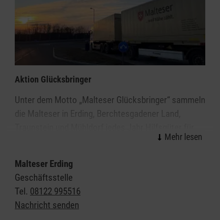
dann oft dazu gestellt.
Herzlichen Dank für’s Mitmachen!
Aktion Glücksbringer
Unter dem Motto „Malteser Glücksbringer“ sammeln
die Malteser in Erding, Berchtesgadener Land,
Traunstein und Mühldorf jedes Jahr Hilfsgüter für
bedürftige Menschen in Rumänien. Alle Bürger
können durch die Spende von Paketen mit
Malteser Erding
festgelegtem Inhalt Familien in den
Geschäftsstelle
siebenbürgischen Städten Sfantu Gheorge und
Tel.
08122 995516
Baraolt – etwa 25 km nördlich der Stadt Brasov -
Nachricht senden
eine Weihnachtsfreude bereiten. Auch Schulen und