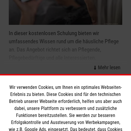
In dieser kostenlosen Schulung bieten wir
umfassendes Wissen rund um die häusliche Pflege
an. Das Angebot richtet sich an Pflegende,
Pflegebedürftige und alle Interessierten.
Die Online-Pflegekurse sind von den Pflegekassen
anerkannt, die auch die Kosten übernehmen (§ 45
Stefan Lackner
Wir verwenden Cookies, um Ihnen ein optimales Webseiten-
SGB XI). Dazu müssen die Teilnehmenden lediglich
Leiter Soziale
Erlebnis zu bieten. Diese Cookies sind für den technischen
bei der persönlichen Registrierung die Pflegekasse
Dienste/Rettungsdienst
Betrieb unserer Webseite erforderlich, helfen uns aber auch
(Krankenkasse) angeben.
Tel.
0861 23083845
dabei, unsere Plattform zu verbessern und zusätzliche
Funktionen bereitzustellen. Sie werden zur besseren
Nachricht senden
Der Kurs kann jederzeit gestartet und beliebig oft
Erfolgskontrolle und Aussteuerung von Werbekampagnen,
unterbrochen und wieder fortgesetzt werden.
wie z.B. Google Ads, eingesetzt. Das bedeutet, dass Cookies