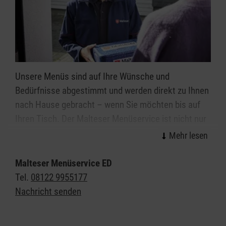
Unsere Menüs sind auf Ihre Wünsche und
Bedürfnisse abgestimmt und werden direkt zu Ihnen
nach Hause gebracht – wenn Sie möchten bis auf
Ihren Tisch. Der Malteser Menüservice ist nicht nur
irgendein „Essen auf Rädern“ oder Mahlzeitendienst.
Wir stehen für gute, gesunde Ernährung, eine große
Auswahl an leckeren Menüs und nicht zuletzt für die
Malteser Menüservice ED
Freude am persönlichen Kontakt.
Tel.
08122 9955177
Je nach Bedarf liefern wir täglich oder an einzelnen
Nachricht senden
Tagen warm ins Haus. Alternativ bieten wir auf
Wunsch oder bei eingeschränkter Verfügbarkeit