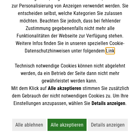
zur Personalisierung von Anzeigen verwendet werden. Sie
Registrierung/Kursstart
Zu den Inhalten zählen Grundlagen der Pflege,
entscheiden selbst, welche Kategorien Sie zulassen
Leistungen der Pflegekasse, rechtliche Vorsorge,
möchten. Beachten Sie jedoch, dass bei fehlender
Flyer zum Download
Organisation häuslicher Pflege, uvm.
Zustimmung gegebenenfalls nicht mehr alle
Funktionalitäten der Webseite zur Verfügung stehen.
Zur Anmeldung: dem Link folgen (
Webseite des
Weitere Infos finden Sie in unseren speziellen Cookie-
Datenschutzhinweisen unter folgendem
Link
.
Malteser Online-Pflegekurses
) oder den QR-Code
auf dem
Flyer
mit dem Smartphone/Tablet
Technisch notwendige Cookies können nicht abgelehnt
scannen.
werden, da ein Betrieb der Seite dann nicht mehr
gewährleistet werden kann.
Foto: Petra Bork/pixelio.de
Mit dem Klick auf
Alle akzeptieren
stimmen Sie zusätzlich
Rettungsdienst - Lehrrettungswache am
dem Gebrauch der nicht notwendigen Cookies zu. Um Ihre
Flughafen München
Einstellungen anzupassen, wählen Sie
Details anzeigen
.
Alle ablehnen
Alle akzeptieren
Details anzeigen
Lehnt alle nicht-essentiellen Cookies ab
Akzeptiert alle Cookies einschließl
Öffnet detaillie