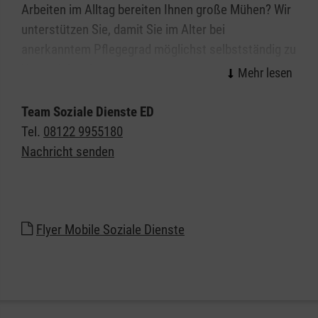
Arbeiten im Alltag bereiten Ihnen große Mühen? Wir
unterstützen Sie, damit Sie im Alter bei
anerkanntem Pflegegrad möglichst selbstständig zu
Hause leben können.
Mit Hilfe der Alltagsbegleitung (gem. § 45a SGB XI)
Team Soziale Dienste ED
sollen Pflegebedürftige beim Umgang mit
Tel.
08122 9955180
allgemeinen und pflegebedingten Anforderungen
Nachricht senden
des Alltags unterstützt werden, um die
Selbstständigkeit zu erhalten und einen längeren
Verbleib im eigenen Zuhause zu ermöglichen.
Flyer Mobile Soziale Dienste
Unsere geschulten Mitarbeiterinnen und Mitarbeiter
begleiten z.B. beim Einkauf, unterstützen beim
Kochen oder bei der Korrespondenz mit öffentlichen
Stellen. Sie übernehmen keine eigenständigen
Tätigkeiten im Haushalt, sondern leisten kleine