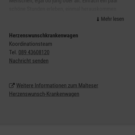
Menschen, egal ob jung oder alt: Einfach ein paar
schöne Stunden erleben, einmal herauskommen
oder die Erfüllung einer besonderen
Herzensangelegenheit - dies alles ist möglich.
Herzenswunschkrankenwagen
Speziell geschulte Ehrenamtliche aus dem
Koordinationsteam
medizinischen Bereich stehen bereit, um den
Tel.
089 43608120
Menschen in diesen Stunden zu begleiten und zu
Nachricht senden
betreuen. Die Fahrt mit dem Herzenswunsch-
Krankenwagen ist für die erkrankte Person und ihre
Begleitung kostenlos. Der Dienst finanziert sich
Weitere Informationen zum Malteser
über die Mittel großzügiger Spendenwilliger und die
Herzenswunsch-Krankenwagen
Beiträge von Fördermitgliedern.