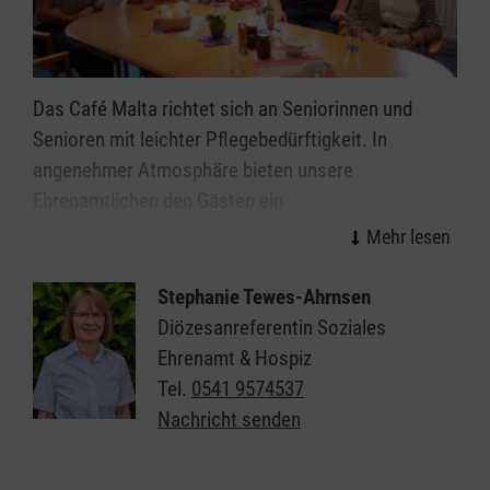
Das Café Malta richtet sich an Seniorinnen und
Senioren mit leichter Pflegebedürftigkeit. In
angenehmer Atmosphäre bieten unsere
Ehrenamtlichen den Gästen ein
abwechselungsreiches Nachmittagsprogramm. Es
finden Gedächtnis- und Bewegungsangebote statt.
Im Mittelpunkt steht die Gemeinschaft und Freude.
Stephanie Tewes-Ahrnsen
Diözesanreferentin Soziales
Gleichzeitig dient das Café Malta zur Entalstung der
Ehrenamt & Hospiz
Angehörigen.
Tel.
0541 9574537
Nachricht senden
In der Diözese Osnabrück bieten wir das Café Malta
an den Standorten Bohmte-Hunteburg und
Haselünne an.