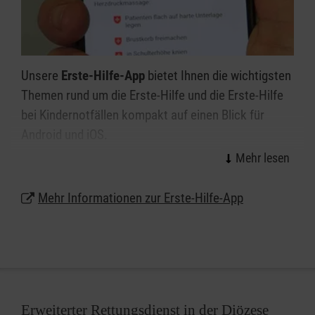
Unsere
Erste-Hilfe-App
bietet Ihnen die wichtigsten
Themen rund um die Erste-Hilfe und die Erste-Hilfe
bei Kindernotfällen kompakt auf einen Blick für
Android und iOS.
Die interaktiven Sofortmaßnamen führen Sie Schritt
für Schritt durch einen Notfall und mit unseren
Mehr Informationen zur Erste-Hilfe-App
Erste-Hilfe-Tipps können Sie Ihre Kenntnisse und
Fähigkeiten wiederauffrischen und vertiefen. Des
Weiteren können Sie direkt Ihren nächsten Kurs bei
uns buchen und weitere Informationen über die
Malteser und deren vielfältigen Dienste und
Aktivitäten erhalten.
Erweiterter Rettungsdienst in der Diözese