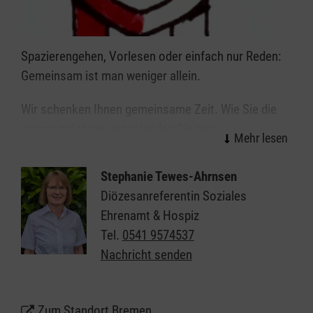
Spazierengehen, Vorlesen oder einfach nur Reden:
Gemeinsam ist man weniger allein.
Wir schenken Ihnen gemeinsame Zeit. Wie Sie die
nutzen möchten, entscheiden Sie gemeinsam mit
Ihrer Begleiterin oder Ihrem Begleiter. Eine gute
Unterhaltung, gemeinsam ein Buch oder die Zeitung
Stephanie Tewes-Ahrnsen
lesen sind genauso möglich wie beispielsweise
Diözesanreferentin Soziales
Ehrenamt & Hospiz
ein Spaziergang ins Grüne
Tel.
0541 9574537
ein Besuch im Stadtcafé
Nachricht senden
Begleitung und Hilfestellung im Alltag oder
Friedhofsbesuche
Zum Standort Bremen