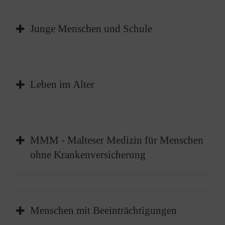
Herzenswunsch-
Krankenwagen
Junge Menschen und Schule
Erstorientierungskurse
Malteser Peer-to-Peer:
für…
Zugewanderte ins…
Hospizarbeit
Kinder- und
Leben im Alter
Jugendtrauergruppe
Abenteuer helfen
Juniorhelfer
MMM - Malteser Medizin für Menschen
ohne Krankenversicherung
Besuchs- und
Besuchs- und
Begleitdienst
Begleitdienst mit Hund
Menschen mit Beeinträchtigungen
Malteser Jugend
Schulbegleitdienst