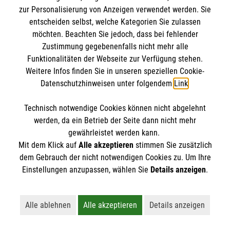
zur Personalisierung von Anzeigen verwendet werden. Sie
entscheiden selbst, welche Kategorien Sie zulassen
möchten. Beachten Sie jedoch, dass bei fehlender
Herzenswunsch-Krankenwagen in der
Zustimmung gegebenenfalls nicht mehr alle
Diözese Osnabrück
Funktionalitäten der Webseite zur Verfügung stehen.
Weitere Infos finden Sie in unseren speziellen Cookie-
Datenschutzhinweisen unter folgendem
Link
.
Technisch notwendige Cookies können nicht abgelehnt
werden, da ein Betrieb der Seite dann nicht mehr
gewährleistet werden kann.
Mit dem Klick auf
Alle akzeptieren
stimmen Sie zusätzlich
dem Gebrauch der nicht notwendigen Cookies zu. Um Ihre
Einstellungen anzupassen, wählen Sie
Details anzeigen
.
Noch einmal Angehörige und Freunde treffen, das
Alle ablehnen
Alle akzeptieren
Details anzeigen
Meer sehen oder den Lieblingsverein anfeuern. Die
Lehnt alle nicht-essentiellen Cookies ab
Akzeptiert alle Cookies einschließl
Öffnet detaillie
Malteser möchten kranken und sterbenden