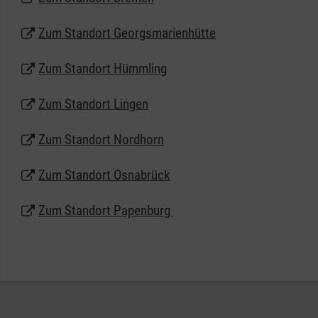
Wir bieten Besuchs- und Begleitdienste in folgenden
Gliederungen an: Georgsmarienhütte, Hümmling,
Zum Standort Georgsmarienhütte
Lingen, Nordhorn, Osnabrück und Papenburg.
Zum Standort Hümmling
Zum Video der Besuchs- und Begleitdienste der
Malteser
Zum Standort Lingen
Zum Standort Nordhorn
Zum Standort Osnabrück
Zum Standort Papenburg