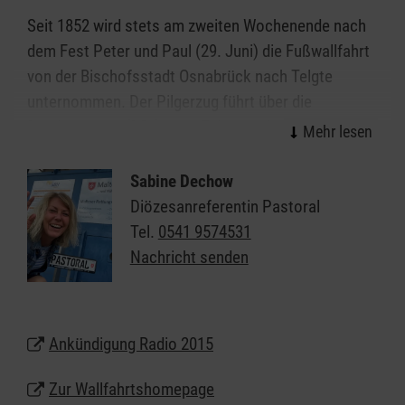
Seit 1852 wird stets am zweiten Wochenende nach
dem Fest Peter und Paul (29. Juni) die Fußwallfahrt
von der Bischofsstadt Osnabrück nach Telgte
unternommen. Der Pilgerzug führt über die
Bundesstraße (B51) nach Telgte und zieht nicht über
die Umgehungsstraßen sondern jeweils durch die
Orte. Dort schließen sich jeweils zahlreiche
Sabine Dechow
Pilgergruppen der Kirchengemeinden, Verbände,
Diözesanreferentin Pastoral
Vereine und Initiativen an. Aus einer Laienbewegung
Tel.
0541 9574531
von etwa fünfundzwanzig Katholiken, vornehmlich
Nachricht senden
aus der Gemeinde St. Johann in Osnabrück, hat sich
im Laufe der Zeit unter allen Wallfahrtsprozessionen
die Osnabrücker Wallfahrt nach Telgte zur größten
Ankündigung Radio 2015
Fußwallfahrt in Deutschland entwickelt. Während
sich in der Vergangenheit ausschließlich Teilnehmer
Zur Wallfahrtshomepage