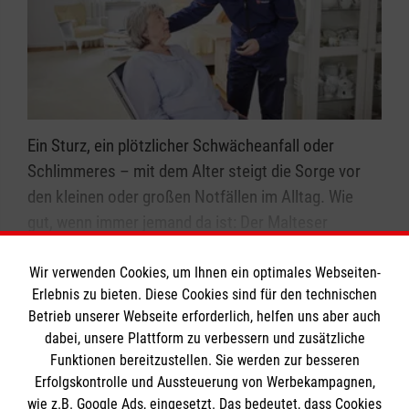
Ein Sturz, ein plötzlicher Schwächeanfall oder
Schlimmeres – mit dem Alter steigt die Sorge vor
den kleinen oder großen Notfällen im Alltag. Wie
gut, wenn immer jemand da ist: Der Malteser
Hausnotruf ist per Notfallknopf rund um die Uhr
erreichbar und hilft, wenn es darauf ankommt.
Wir verwenden Cookies, um Ihnen ein optimales Webseiten-
Erlebnis zu bieten. Diese Cookies sind für den technischen
Erfahren Sie hier, wie Sie oder Ihre Angehörigen
Mehr Informationen zum Hausnotruf der
Betrieb unserer Webseite erforderlich, helfen uns aber auch
alleine weiter selbstbestimmt und unbeschwert zu
Malteser
dabei, unsere Plattform zu verbessern und zusätzliche
Hause leben können.
Funktionen bereitzustellen. Sie werden zur besseren
Erfolgskontrolle und Aussteuerung von Werbekampagnen,
wie z.B. Google Ads, eingesetzt. Das bedeutet, dass Cookies