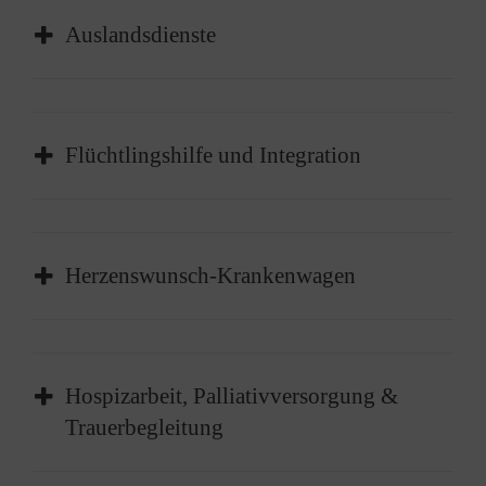
Auslandsdienste
Berufsfachschule für
Erste-Hilfe-Kurse
Flüchtlingshilfe und Integration
Pflegekräfte
Litauen
Moldawien
Herzenswunsch-Krankenwagen
Pflege-Kurse
Bildungspate werden
Das Café
Hospizarbeit, Palliativversorgung &
Trauerbegleitung
Ukraine