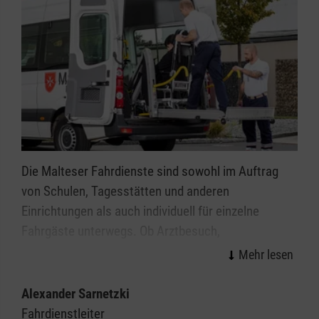
Die Malteser Fahrdienste sind sowohl im Auftrag
von Schulen, Tagesstätten und anderen
Einrichtungen als auch individuell für einzelne
Fahrgäste unterwegs. Ob Arztbesuch,
Behördengang, Ausflug oder der Besuch von
Freunden -
die Malteser bringen Sie hin
.
Alexander Sarnetzki
Wir bieten insgesamt an 13 Standorten in der
Fahrdienstleiter