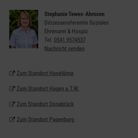
eine entspannte Atmosphäre. Der
Hundebesuch wirkt positiv auf physische und
Stephanie Tewes-Ahrnsen
psychische Erkrankungen.
Diözesanreferentin Soziales
Ehrenamt & Hospiz
In der Diözese Osnabrück wird der Besuchsdienst
Tel.
0541 9574537
mit Hund an den Standorten Haselünne, Hagen
Nachricht senden
a.T.W., Osnabrück und Papenburg angeboten.
Zum Standort Haselünne
Zum Standort Hagen a.T.W.
Zum Standort Osnabrück
Zum Standort Papenburg