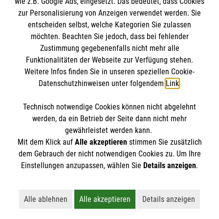
wie z.B. Google Ads, eingesetzt. Das bedeutet, dass Cookies
Datenschutz
Die Malteser
zur Personalisierung von Anzeigen verwendet werden. Sie
Kontakt
entscheiden selbst, welche Kategorien Sie zulassen
Barrierefreiheit
möchten. Beachten Sie jedoch, dass bei fehlender
Malteser in Deutschland
Zustimmung gegebenenfalls nicht mehr alle
Malteserorden
Funktionalitäten der Webseite zur Verfügung stehen.
Spendenkonto
Weitere Infos finden Sie in unseren speziellen Cookie-
Sharepoint
Datenschutzhinweisen unter folgendem
Link
.
Empfänger: Malteser Hilfsdienst e.V.
Technisch notwendige Cookies können nicht abgelehnt
IBAN: DE39 3706 0120 1201 2150 10
So finden Sie uns
werden, da ein Betrieb der Seite dann nicht mehr
BIC: GENODED1PA7
gewährleistet werden kann.
Mit dem Klick auf
Alle akzeptieren
stimmen Sie zusätzlich
Diözesangeschäftsstelle
dem Gebrauch der nicht notwendigen Cookies zu. Um Ihre
Der Malteser Hilfsdienst e.V. ist als eingetragene
Einstellungen anzupassen, wählen Sie
Details anzeigen
.
Voxtruper Straße 83
gemeinnützige Organisation von der Körperschaft- und
49082 Osnabrück
Gewerbesteuer befreit.
Telefon:
Alle ablehnen
Alle akzeptieren
Details anzeigen
Lehnt alle nicht-essentiellen Cookies ab
Akzeptiert alle Cookies einschließl
Öffnet detaillie
Email: