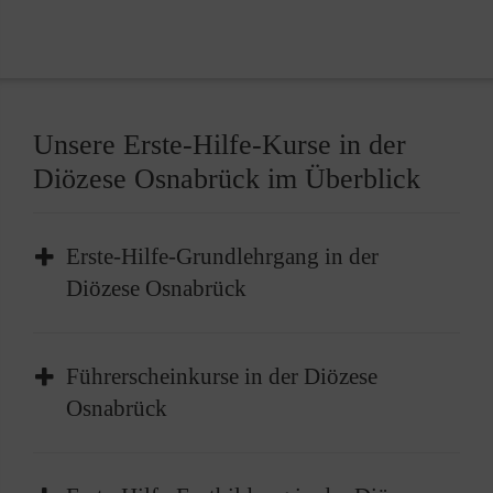
Unsere Erste-Hilfe-Kurse in der
Diözese Osnabrück im Überblick
Erste-Hilfe-Grundlehrgang in der
Diözese Osnabrück
Der Erste-Hilfe-Grundlehrgang in der Diözese
Führerscheinkurse in der Diözese
Osnabrück ist das
Basisangebot
für die
Osnabrück
Grundlagen der Ersten Hilfe, das Erkennen und
Einschätzen von Gefahren und die
Freundlich, kompetent und gründlich.
Durchführung der richtigen Maßnahmen, wie