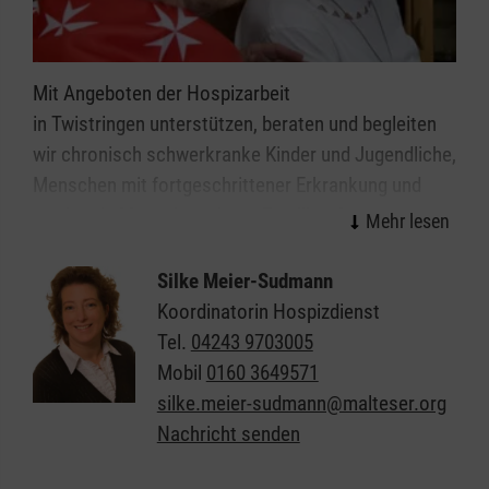
Mit Angeboten der Hospizarbeit
in Twistringen unterstützen, beraten und begleiten
wir chronisch schwerkranke Kinder und Jugendliche,
Menschen mit fortgeschrittener Erkrankung und
sterbende Menschen, deren Familien, Freunde und
weitere Zugehörige. Meist begleiten unsere
ambulanten Hospizdienste dort, wo die Menschen
Silke Meier-Sudmann
derzeit leben: zu Hause, in der Pflegeeinrichtung
Koordinatorin Hospizdienst
oder im Krankenhaus.
Tel.
04243 9703005
Mobil
0160 3649571
Ehrenamtliche Mitarbeiterinnen und Mitarbeiter
silke.meier-sudmann@malteser.org
unserer ambulanten Hospizdienste sorgen für
Nachricht senden
Entlastung für die Familie und das soziale Umfeld.
Sie führen Gespräche, spielen, machen kleinere