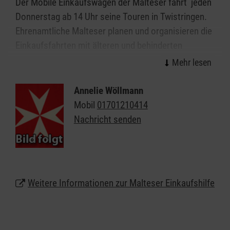
Der Mobile Einkaufswagen der Malteser fährt jeden
Donnerstag ab 14 Uhr seine Touren in Twistringen.
Ehrenamtliche Malteser planen und organisieren die
Einkaufsfahrten mit älteren und behinderten
Menschen, die zwar noch zu Hause oder im
Betreuten Wohnen leben, sich aber nicht mehr
selbstständig versorgen können.
Annelie Wöllmann
Mobil
01701210414
Angesteuert werden Supermärkte und
Nachricht senden
Einkaufszentren mit mehreren Geschäften unter
einem Dach. Der Mobile Einkaufswagen ermöglicht
oder erleichtert auf ganz praktische Art das
selbständige Leben im eigenen Zuhause und lässt
Weitere Informationen zur Malteser Einkaufshilfe
die Seniorinnen und Senioren weiterhin am
gesellschaftlichen Leben teilnehmen.