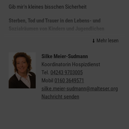
Gib mir'n kleines bisschen Sicherheit
Sterben, Tod und Trauer in den Lebens- und
Sozialräumen von Kindern und Jugendlichen
Das Malteser-Projekt "Gib mir´n kleines bisschen
Sicherheit" führt Kinder und Jugendliche an die
Silke Meier-Sudmann
Themen Sterben, Tod und Trauer heran, um ihnen
Koordinatorin Hospizdienst
einen Raum zu geben, sich mit diesen
Tel.
04243 9703005
einschneidenden Erlebnissen auseinander setzen zu
Mobil
0160 3649571
können. In einem deutschlandweiten Modellprojekt
silke.meier-sudmann@malteser.org
haben ehrenamtliche Mitarbeiter der Malteser-
Nachricht senden
Hospizdienste mit Kindern und Jugendlichen über
diese Themen gesprochen.
"Tod - Kein Thema für Kinder? Zulassen - Erfahren -
Teilen", so heißt das
Werkstattbuch
, das die