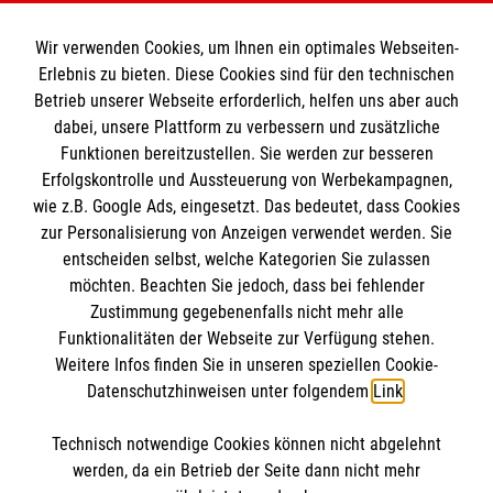
Wir verwenden Cookies, um Ihnen ein optimales Webseiten-
Erlebnis zu bieten. Diese Cookies sind für den technischen
Informationen
Betrieb unserer Webseite erforderlich, helfen uns aber auch
dabei, unsere Plattform zu verbessern und zusätzliche
Funktionen bereitzustellen. Sie werden zur besseren
Erfolgskontrolle und Aussteuerung von Werbekampagnen,
Impressum
wie z.B. Google Ads, eingesetzt. Das bedeutet, dass Cookies
Datenschutz
Die Malteser
zur Personalisierung von Anzeigen verwendet werden. Sie
Kontakt
entscheiden selbst, welche Kategorien Sie zulassen
Barrierefreiheit
möchten. Beachten Sie jedoch, dass bei fehlender
Malteser in Deutschland
Zustimmung gegebenenfalls nicht mehr alle
Malteserorden
Funktionalitäten der Webseite zur Verfügung stehen.
Spendenkonto
Weitere Infos finden Sie in unseren speziellen Cookie-
Sharepoint
Datenschutzhinweisen unter folgendem
Link
.
Empfänger: Malteser Hilfsdienst e.V.
Technisch notwendige Cookies können nicht abgelehnt
IBAN: DE39 3706 0120 1201 2150 10
So finden Sie uns
werden, da ein Betrieb der Seite dann nicht mehr