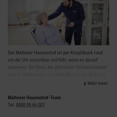
Der Malteser Hausnotruf ist per Knopfdruck rund
um die Uhr erreichbar und hilft, wenn es darauf
ankommt. Ein Sturz, ein plötzlicher Schwächeanfall
oder Schlimmeres – mit dem Alter steigt die Sorge
vor den kleinen oder großen Notfällen im Alltag. Wie
gut, wenn immer jemand da ist: Mit dem Malteser
Hausnotruf können Sie oder Ihre Angehörigen allein
Malteser Hausnotruf-Team
weiter selbstbestimmt und unbeschwert zu Hause in
Tel.
0800 99 66 001
Melle leben. Das kleine, handliche Gerät kann wie