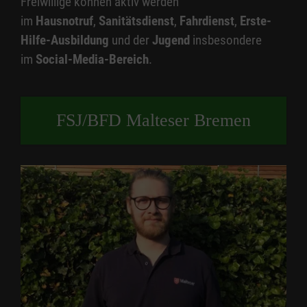
Freiwillige können aktiv werden
im
Hausnotruf
,
Sanitätsdienst
,
Fahrdienst
,
Erste-
Hilfe-Ausbildung
und der
Jugend
insbesondere
im
Social-Media-Bereich
.
FSJ/BFD Malteser Bremen