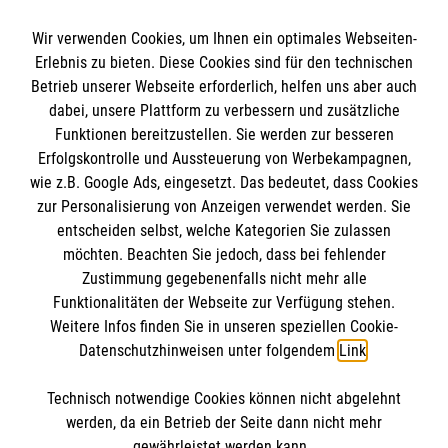
Wir verwenden Cookies, um Ihnen ein optimales Webseiten-
Erlebnis zu bieten. Diese Cookies sind für den technischen
Informationen
Betrieb unserer Webseite erforderlich, helfen uns aber auch
dabei, unsere Plattform zu verbessern und zusätzliche
Funktionen bereitzustellen. Sie werden zur besseren
Erfolgskontrolle und Aussteuerung von Werbekampagnen,
Impressum
wie z.B. Google Ads, eingesetzt. Das bedeutet, dass Cookies
Datenschutz
Die Malteser
zur Personalisierung von Anzeigen verwendet werden. Sie
Kontakt
entscheiden selbst, welche Kategorien Sie zulassen
Barrierefreiheit
möchten. Beachten Sie jedoch, dass bei fehlender
Malteser in Deutschland
Zustimmung gegebenenfalls nicht mehr alle
Malteserorden
Funktionalitäten der Webseite zur Verfügung stehen.
Spendenkonto
Weitere Infos finden Sie in unseren speziellen Cookie-
Sharepoint
Datenschutzhinweisen unter folgendem
Link
.
Empfänger: Malteser Hilfsdienst e.V.
Technisch notwendige Cookies können nicht abgelehnt
IBAN: DE04370601201201223012
So finden Sie uns
werden, da ein Betrieb der Seite dann nicht mehr
BIC: GENODED1PA7
gewährleistet werden kann.