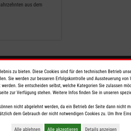
 Jahrzehnten aus dem
eser
Spendenkonto
bnis zu bieten. Diese Cookies sind für den technischen Betrieb unse
llen. Sie werden zur besseren Erfolgskontrolle und Aussteuerung von
 werden. Sie entscheiden selbst, welche Kategorien Sie zulassen mö
 Deutschland
Empfänger: Malteser Hilfsdienst
seite zur Verfügung stehen. Weitere Infos finden Sie in unseren spe
den
IBAN: DE39 3706 0120 1201 2
BIC: GENODED1PA7
önnen nicht abgelehnt werden, da ein Betrieb der Seite dann nicht 
Stichwort: Twistringen
tzlich dem Gebrauch der nicht notwendigen Cookies zu. Um Ihre Ein
tzige Organisation von der Körperschaft- und Gewerbesteuer befreit.
Alle ablehnen
Alle akzeptieren
Details anzeigen