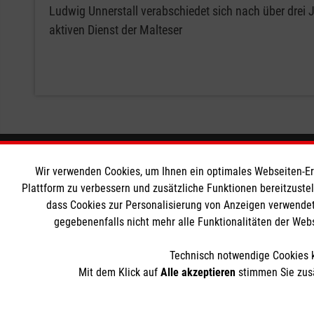
Ludwig Unnerstall verabschiedet sich nach über drei
aktiven Dienst der Malteser
Informationen
Die Malt
Wir verwenden Cookies, um Ihnen ein optimales Webseiten-Erle
Plattform zu verbessern und zusätzliche Funktionen bereitzuste
dass Cookies zur Personalisierung von Anzeigen verwendet
Impressum
Malteser in
gegebenenfalls nicht mehr alle Funktionalitäten der Web
Datenschutz
Malteseror
Kontakt
Sharepoint
Technisch notwendige Cookies k
Barrierefreiheit
Mit dem Klick auf
Alle akzeptieren
stimmen Sie zusä
Der Malteser Hilfsdienst e.V. ist als eingetragene gemeinnü