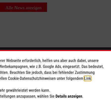
Alle News anzeigen
So finden Sie uns
rer Webseite erforderlich, helfen uns aber auch dabei, unsere
 Werbekampagnen, wie z.B. Google Ads, eingesetzt. Das bedeutet,
chten. Beachten Sie jedoch, dass bei fehlender Zustimmung
 e.V.
Mörsener Kirchweg 24
ziellen Cookie-Datenschutzhinweisen unter folgendem
Link
.
150 10
27239 Twistringen
Telefon: 04243 9703005
mehr gewährleistet werden kann.
Email:
stellungen anzupassen, wählen Sie
Details anzeigen
.