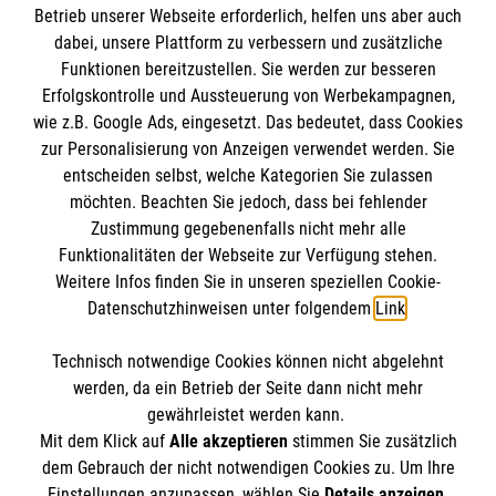
Informationen
Betrieb unserer Webseite erforderlich, helfen uns aber auch
dabei, unsere Plattform zu verbessern und zusätzliche
Funktionen bereitzustellen. Sie werden zur besseren
Erfolgskontrolle und Aussteuerung von Werbekampagnen,
Impressum
wie z.B. Google Ads, eingesetzt. Das bedeutet, dass Cookies
Datenschutz
Die Malteser
zur Personalisierung von Anzeigen verwendet werden. Sie
Kontakt
entscheiden selbst, welche Kategorien Sie zulassen
Barrierefreiheit
möchten. Beachten Sie jedoch, dass bei fehlender
Malteser in Deutschland
Zustimmung gegebenenfalls nicht mehr alle
Malteserorden
Funktionalitäten der Webseite zur Verfügung stehen.
Spendenkonto
Weitere Infos finden Sie in unseren speziellen Cookie-
Sharepoint
Datenschutzhinweisen unter folgendem
Link
.
Empfänger: Malteser Hilfsdienst e.V.
Technisch notwendige Cookies können nicht abgelehnt
IBAN: DE39 3706 0120 1201 2150 10
So finden Sie uns
werden, da ein Betrieb der Seite dann nicht mehr
BIC: GENODED1PA7
gewährleistet werden kann.
Mit dem Klick auf
Alle akzeptieren
stimmen Sie zusätzlich
Stichwort: Georgsmarienhütte
Eisenbahnstraße 2
dem Gebrauch der nicht notwendigen Cookies zu. Um Ihre
Der Malteser Hilfsdienst e.V. ist als eingetragene
Einstellungen anzupassen, wählen Sie
Details anzeigen
.