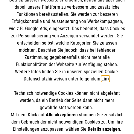
Informationen
dabei, unsere Plattform zu verbessern und zusätzliche
Funktionen bereitzustellen. Sie werden zur besseren
Erfolgskontrolle und Aussteuerung von Werbekampagnen,
Impressum
wie z.B. Google Ads, eingesetzt. Das bedeutet, dass Cookies
Datenschutz
Die Malteser
zur Personalisierung von Anzeigen verwendet werden. Sie
Kontakt
entscheiden selbst, welche Kategorien Sie zulassen
Barrierefreiheit
möchten. Beachten Sie jedoch, dass bei fehlender
Malteser in Deutschland
Zustimmung gegebenenfalls nicht mehr alle
Malteserorden
Funktionalitäten der Webseite zur Verfügung stehen.
Spendenkonto
Weitere Infos finden Sie in unseren speziellen Cookie-
Sharepoint
Datenschutzhinweisen unter folgendem
Link
.
Empfänger: Malteser Hilfsdienst e.V.
Technisch notwendige Cookies können nicht abgelehnt
IBAN: DE39 3706 0120 1201 2150 10
So finden Sie uns
werden, da ein Betrieb der Seite dann nicht mehr
BIC: GENODED1PA7
gewährleistet werden kann.
Mit dem Klick auf
Alle akzeptieren
stimmen Sie zusätzlich
Diözesangeschäftsstelle
dem Gebrauch der nicht notwendigen Cookies zu. Um Ihre
Der Malteser Hilfsdienst e.V. ist als eingetragene
Einstellungen anzupassen, wählen Sie
Details anzeigen
.
Voxtruper Straße 83