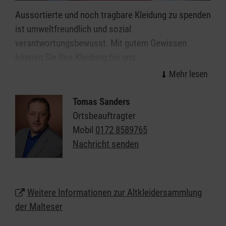
Aussortierte und noch tragbare Kleidung zu spenden
ist umweltfreundlich und sozial
verantwortungsbewusst. Mit gutem Gewissen
können Sie Ihre Kleidung bei uns
in Bockhorst/Rhauderfehn abgeben. Wir garantieren
eine faire und extern überprüfte, karitative
Verwertung. Mit den Erlösen aus dem Verkauf Ihrer
Tomas Sanders
Altkleiderspenden finanzieren wir unsere sozialen
Ortsbeauftragter
und humanitären Projekte, die wir für Betroffene
Mobil
0172 8589765
kostenlos anbieten.
Nachricht senden
Unsere Altkleider-Container in Bockhorst
Weitere Informationen zur Altkleidersammlung
Rhauderfehn
der Malteser
26810 Westoverledingen Am Bahnhof 6