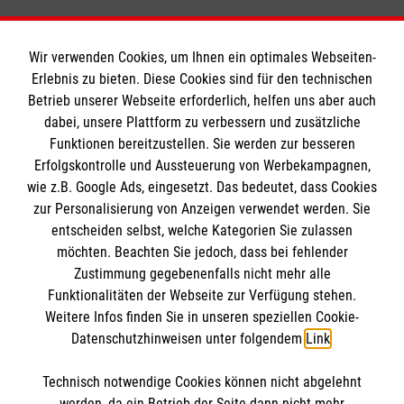
Wir verwenden Cookies, um Ihnen ein optimales Webseiten-
Erlebnis zu bieten. Diese Cookies sind für den technischen
Betrieb unserer Webseite erforderlich, helfen uns aber auch
Informationen
dabei, unsere Plattform zu verbessern und zusätzliche
Funktionen bereitzustellen. Sie werden zur besseren
Erfolgskontrolle und Aussteuerung von Werbekampagnen,
Impressum
wie z.B. Google Ads, eingesetzt. Das bedeutet, dass Cookies
Datenschutz
Die Malteser
zur Personalisierung von Anzeigen verwendet werden. Sie
Kontakt
entscheiden selbst, welche Kategorien Sie zulassen
Barrierefreiheit
möchten. Beachten Sie jedoch, dass bei fehlender
Malteser in Deutschland
Zustimmung gegebenenfalls nicht mehr alle
Funktionalitäten der Webseite zur Verfügung stehen.
Malteserorden
Spendenkonto
Weitere Infos finden Sie in unseren speziellen Cookie-
Sharepoint
Datenschutzhinweisen unter folgendem
Link
.
Empfänger: Malteser Hilfsdienst e.V.
Technisch notwendige Cookies können nicht abgelehnt
IBAN: DE39 3706 0120 1201 2150 10
So finden Sie uns
werden, da ein Betrieb der Seite dann nicht mehr