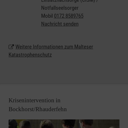
suchen wir immer Menschen, die im Fall der Fälle
Notfallseelsorger
bereit sind, sich für ihre Mitmenschen zu
Mobil
0172 8589765
engagieren.
Nachricht senden
Weitere Informationen zum Malteser
Katastrophenschutz
Krisenintervention in
Bockhorst/Rhauderfehn