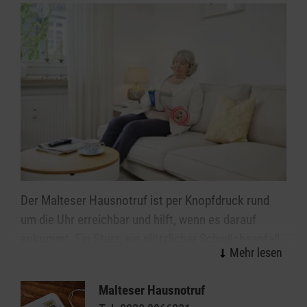
Der Malteser Hausnotruf ist per Knopfdruck rund
um die Uhr erreichbar und hilft, wenn es darauf
ankommt. Ein Sturz, ein plötzlicher Schwächeanfall
oder Schlimmeres – mit dem Alter steigt die Sorge
vor den kleinen oder großen Notfällen im Alltag. Wie
Malteser Hausnotruf
gut, wenn immer jemand da ist: Mit dem Malteser