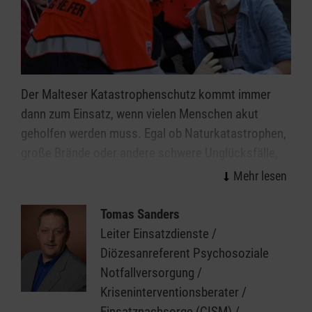
Der Malteser Katastrophenschutz kommt immer
dann zum Einsatz, wenn vielen Menschen akut
geholfen werden muss. Egal ob Naturkatastrophen,
große Brände oder andere schwere Unglücksfälle,
die ehrenamtlichen Einsatzkräfte helfen bei allen
Ereignissen, in denen die Kräfte von Feuerwehr und
Rettungsdienst nicht ausreichen.
Tomas Sanders
Leiter Einsatzdienste /
Organisiert in einzelnen Einsatzgruppen sind unsere
Diözesanreferent Psychosoziale
Helferinnen und Helfer Spezialisten in den Bereichen
Notfallversorgung /
Sanitätsdienst, Technik, Betreuung und
Kriseninterventionsberater /
Kommunikation/Führung. In all diesen Bereichen
Einsatznachsorge (CISM) /