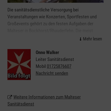
Die sanitätsdienstliche Versorgung bei
Veranstaltungen wie Konzerten, Sportfesten und
Großevents gehört zu den festen Aufgaben der
Malteser in Bockhorst/Rhauderfehn. Die meist
ehrenamtlichen Mitarbeitenden des Malteser
Sanitätsdiensts leisten wirksame Hilfe in der
Notfallvorsorge.
Onno Walker
Leiter Sanitätsdienst
Veranstaltungen ab einer gewissen Dimension bzw.
Mobil
01725876607
mit einer bestimmten Charakteristik erfordern einen
Nachricht senden
qualifizierten Sanitätsdienst. Überall da, wo viele
Menschen zusammenkommen, erhöht sich
naturgemäß das Notfallrisiko. Neben der freiwilligen
Weitere Informationen zum Malteser
Absicherung umsichtiger Veranstalter ergibt sich
Sanitätsdienst
die Notwendigkeit eines Sanitätsdienstes nicht