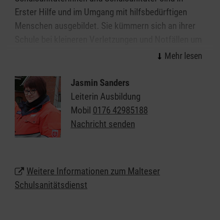
Erster Hilfe und im Umgang mit hilfsbedürftigen
Menschen ausgebildet. Sie kümmern sich an ihrer
Schule bei kleineren Verletzungen und Notfällen um
Patientinnen und Patienten und tragen
Verantwortung für die ihnen zur Verfügung
gestellten Räume, Geräte und Materialien. Der
Jasmin Sanders
Schulsanitätsdienst in Bockhorst/Rhauderfehn
Leiterin Ausbildung
unterstützt so die Schulleitung in ihrer
Mobil
0176 42985188
Verantwortung für die Sicherheit der Schülerinnen,
Nachricht senden
Schüler und Lehrkräfte. Wir möchten jungen
Menschen das Thema "Helfen" näherbringen:
Anpacken, gesellschaftliche Verantwortung
Weitere Informationen zum Malteser
übernehmen, Zivilcourage zeigen und vielleicht
Schulsanitätsdienst
sogar Leben retten.