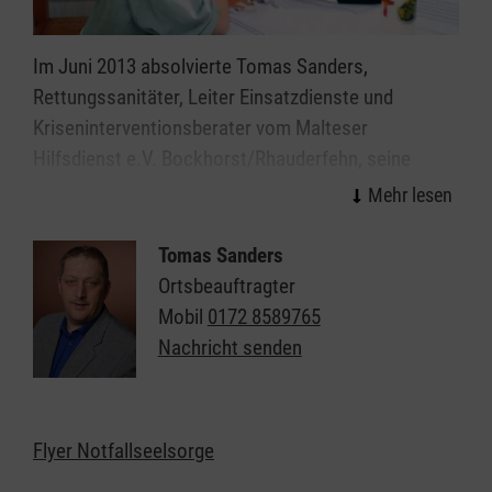
Im Juni 2013 absolvierte Tomas Sanders,
Rettungssanitäter, Leiter Einsatzdienste und
Kriseninterventionsberater vom Malteser
Hilfsdienst e.V. Bockhorst/Rhauderfehn, seine
Ausbildung zum 'Notfallseelsorger im Ehrenamt'
beim Bistum Osnabrück.
Tomas Sanders
Er bringt seine Kenntnisse zukünftig im öffentlichen
Ortsbeauftragter
Rettungsdienst ein, aber auch in seine
Mobil
0172 8589765
ehrenamtlichen Malteserdienste im Rahmen der
Nachricht senden
diözesanweiten Notfallvorsorge. Dazu gehören
neben dem Rettungsdienst und Krankentransport
auch der Katastrophenschutz und Sanitätsdienst.
Flyer Notfallseelsorge
Die Notfallseelsorge ergänzt das vorhandene