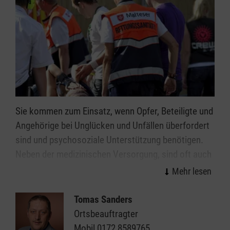
Sie kommen zum Einsatz, wenn Opfer, Beteiligte und
Angehörige bei Unglücken und Unfällen überfordert
sind und psychosoziale Unterstützung benötigen.
Neben der medizinischen Versorgung, sind oft auch
seelische Verletzungen durch Schock und Trauer zu
beachten. Hier hilft seit Sommer 2013 ein
ehrenamtliches Kriseninterventionsteam der
Tomas Sanders
Malteser. Für das Bistum Osnabrück ist dies das
Ortsbeauftragter
erste Kriseninterventionsteam und schließt
Mobil
0172 8589765