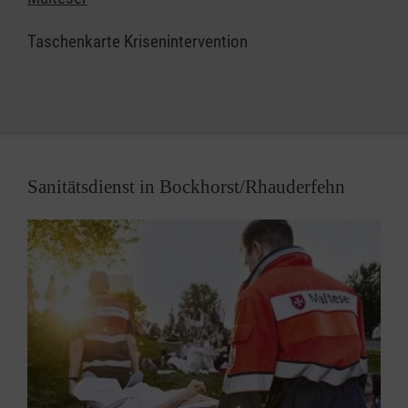
PSNV/KIT ist eine der Kernkompetenzen der
Taschenkarte Krisenintervention
Malteser (Lückenschluss im
Versorgungsangebot für Angehörige,
Hinterbliebene und Betroffene in unserer
Diözese).
ein großer Dienst für die Allgemeinheit
Imagegewinn für die Malteser
Sanitätsdienst in Bockhorst/Rhauderfehn
Unmittelbare Hilfe direkt nach dem Ereignis.
Kompetenzgewinn für ehrenamtliche
Helfer/innen
Unterstützung für Rettungsdienst, Feuerwehr
und weitere Organisationen