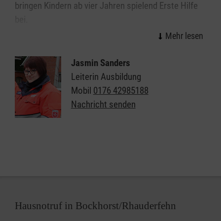
bringen Kindern ab vier Jahren spielend Erste Hilfe
bei.
„Abenteuer Helfen“ heißt diese Aktion. Kinder und
Jugendliche lernen und üben, wie sie Menschen
Jasmin Sanders
trösten (also seelisch betreuen), wie sie selbst
Leiterin Ausbildung
helfen (also einfache Verbände anlegen) und wie sie
Mobil
0176 42985188
schnell Hilfe holen (also den Notruf richtig
Nachricht senden
absetzen) können.
„Abenteuer Helfen“ ist modular aufgebaut und
richtet sich an Altersgruppen zwischen vier und 16
Jahren.
Hausnotruf in Bockhorst/Rhauderfehn