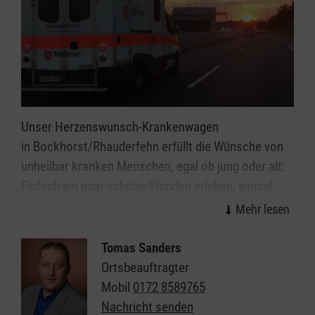
Unser Herzenswunsch-Krankenwagen
in Bockhorst/Rhauderfehn erfüllt die Wünsche von
unheilbar kranken Menschen, egal ob jung oder alt:
Einfach ein paar schöne Stunden erleben, einmal
herauskommen oder die Erfüllung einer besonderen
Herzensangelegenheit - dies alles ist möglich.
Tomas Sanders
Speziell geschulte Ehrenamtliche aus dem
Ortsbeauftragter
medizinischen Bereich stehen den Kindern,
Mobil
0172 8589765
Jugendlichen und Erwachsenen mit einer oft
Nachricht senden