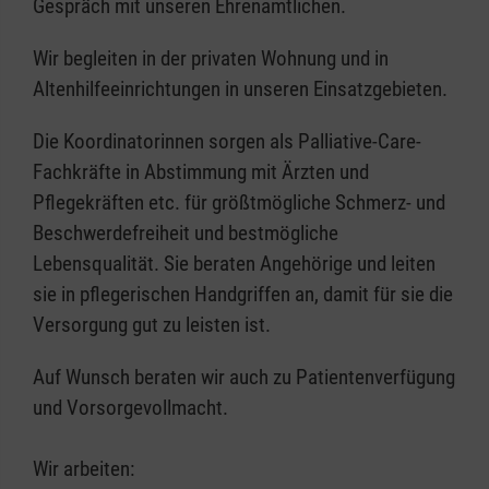
Abschied nehmen vom Leben
Gespräch mit unseren Ehrenamtlichen.
benötigen.
Eine qualifizierte Ausbildung und
Sie finden Infos auch unter
Wir begleiten in der privaten Wohnung und in
Vorbereitung, die wir Ihnen bescheinigen
www.letztehilfe.info
. Die Verwaltungsgebühr
Altenhilfeeinrichtungen in unseren Einsatzgebieten.
(z.B. für Ihren Lebenslauf).
für unseren Kurs beträgt 5 €.
Die Koordinatorinnen sorgen als Palliative-Care-
Fortbildungen, die Sie weiterbringen und
Fachkräfte in Abstimmung mit Ärzten und
Ihnen Sicherheit geben.
Pflegekräften etc. für größtmögliche Schmerz- und
Fruchtbarer Erfahrungsaustausch und
Beschwerdefreiheit und bestmögliche
Reflexion in der Gruppe.
Lebensqualität. Sie beraten Angehörige und leiten
Supervision, wenn Sie besonders
sie in pflegerischen Handgriffen an, damit für sie die
herausgefordert werden.
Versorgung gut zu leisten ist.
Unterstützung und Hilfe durch
hauptamtliche Fachkräfte.
Auf Wunsch beraten wir auch zu Patientenverfügung
Umfangreicher Versicherungsschutz bei
und Vorsorgevollmacht.
Ihrem Einsatz.
Eine Aufwandsentschädigung.
Wir arbeiten: