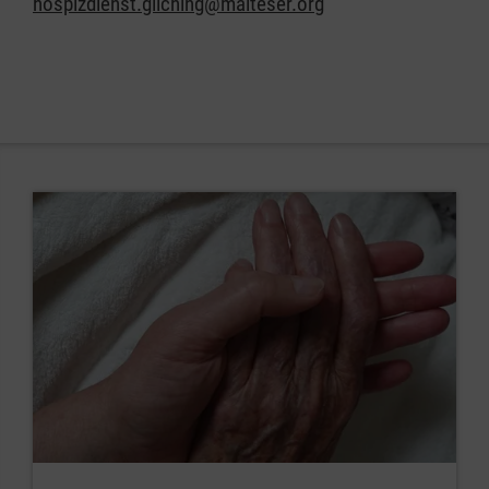
hospizdienst.gilching@malteser.org