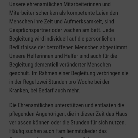
Gilching, Anmeldung unter 08105 77950 oder
IBAN: DE1237 0601 2012 0121 3556 BIC:
Unsere ehrenamtlichen Mitarbeiterinnen und
vhs@vhs-gilching.de
GENODED1PA7
Mitarbeiter schenken als kompetente Laien den
Über diese Arbeit hinaus brauchen wir Sie auch
Menschen ihre Zeit und Aufmerksamkeit, sind
bei...
Donnerstag, 19.11.2026, 14:30 - 18:30 Uhr, in
Gesprächspartner oder wachen am Bett. Jede
der Würmtal Insel, Pasinger Str. 13, 82152
Informationsveranstaltungen
Begleitung wird individuell auf die persönlichen
Planegg, Anmeldung unter 089 858080940
Informationsständen
Bedürfnisse der betroffenen Menschen abgestimmt.
In der Bildungsarbeit
Unsere Koordinatorinnen vermitteln
Unsere Helferinnen und Helfer sind auch für die
Aktivitäten zusammen mit den Trauernden
Interessierten, was Angehörige und Freunde
Begleitung dementiell veränderter Menschen
lokalen Projekten
wissen sollten und was sie für die ihnen
geschult. Im Rahmen einer Begleitung verbringen sie
allgemeinen organisatorischen Tätigkeiten
Nahestehenden am Ende des Lebens tun
in der Regel zwei Stunden pro Woche bei den
z.B. Mitarbeit in der Bibliothek, Erstellen
können:
Kranken, bei Bedarf auch mehr.
und Versand von Einladungen, etc.
Sterben ist ein Teil des Lebens
Die Ehrenamtlichen unterstützen und entlasten die
Das bieten wir Ihnen:
Vorsorgen und Entscheiden
pflegenden Angehörigen, die in dieser Zeit das Haus
körperliche, psychische, soziale und
verlassen können oder die Stunden für sich nutzen.
Bewegende und bereichernde
existenzielle Nöte lindern
Häufig suchen auch Familienmitglieder das
Begegnungen mit Menschen, die Ihre Hilfe