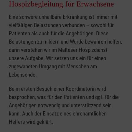
anschließend für die ehrenamtliche Mitarbeit
Hospizbegleitung für Erwachsene
um Trauerbegleitung anbieten zu können
Vorbereitungslehrgang für ehrenamtliche
entscheiden, kostenlos. Unsere
um Fortbildungen für unsere
Hospizhelfer*innen teilnehmen möchten.
Eine schwere unheilbare Erkrankung ist immer mit
Hospizhelferinnen und Hospizhelfer werden
Ehrenamtlichen zu finanzieren
Wenn Sie interessiert sind, melden Sie sich
vielfältigen Belastungen verbunden – sowohl für
während einer Begleitung von unseren
um Schulprojekte weiter betreiben zu
bitte telefonisch unter 089 858080-940 oder
Patienten als auch für die Angehörigen. Diese
Koordinatorinnen unterstützt und nehmen an
können.
per Email unter
Belastungen zu mildern und Würde bewahren helfen,
den monatlichen Praxisbegleitungstreffen
hospizdienst.wuermtal@malteser.org. Unsere
darin verstehen wir im Malteser Hospizdienst
sowie an den Supervisionen und Fortbildungen
Der Malteser Hospiz- und
Koordinatorinnen geben Ihnen gern weitere
unsere Aufgabe. Wir setzen uns ein für einen
teil.
Palliativberatungsdienst ist dankbar für Ihre
Informationen.
zugewandten Umgang mit Menschen am
finanzielle Unterstützung. Jeder Betrag nützt.
Lebensende.
Ehrenamtliche Aufgaben
Ein herzliches Vergelt´s Gott für Ihre Hilfe.
Die ehrenamtlichen Tätigkeiten im
Beim ersten Besuch einer Koordinatorin wird
Hospizbereich umfassen...
Letzte-Hilfe-Kurs "Begleiten und Umsorgen
Spendenkonto:
besprochen, was für den Patienten und ggf. für die
am Lebensende"
Malteser Hilfsdienst e.V., Stichwort
Angehörigen notwendig und unterstützend sein
Die Begleitung sterbender und
„Hospizarbeit“
kann. Auch der Einsatz eines ehrenamtlichen
schwerkranker Menschen in ihrem
Montag, 16.11.2026, 14:30 - 18:30 Uhr, in der
Konto-Nr. 1201213556, Pax-Bank, BLZ 370 601
Helfers wird geklärt.
jeweiligen persönlichen Umfeld
VHS Gilching, Landsberger Str. 17a, 82205
20
die Unterstützung der Angehörigen